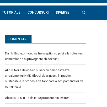
TUTORIALE
CONCURSURI
DIVERSE
COMENTARII
Dan
la
Englezii incep sa fie sceptici cu privire la folosirea
camerelor de supraveghere chinezesti?
Alin
la
Noile device-uri și servicii demonstrează
angajamentul HMD Global de a investi în practici
sustenabile în procesul de fabricare a echipamentelor de
comunicații
Alexa
la
CEO-ul Tesla ia 10 procente din Twitter