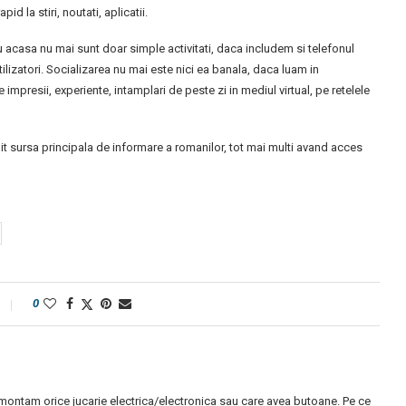
 la stiri, noutati, aplicatii.
sau acasa nu mai sunt doar simple activitati, daca includem si telefonul
tilizatori. Socializarea nu mai este nici ea banala, daca luam in
mpresii, experiente, intamplari de peste zi in mediul virtual, pe retelele
 sursa principala de informare a romanilor, tot mai multi avand acces
0
montam orice jucarie electrica/electronica sau care avea butoane. Pe ce