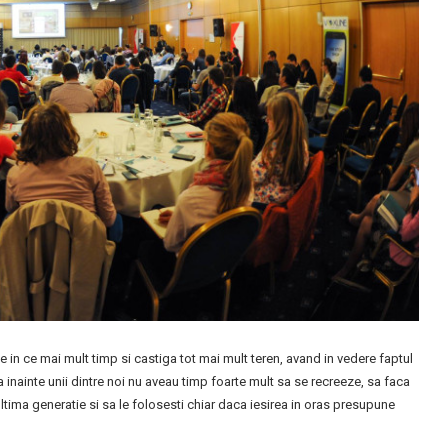
 in ce mai mult timp si castiga tot mai mult teren, avand in vedere faptul
a inainte unii dintre noi nu aveau timp foarte mult sa se recreeze, sa faca
ultima generatie si sa le folosesti chiar daca iesirea in oras presupune