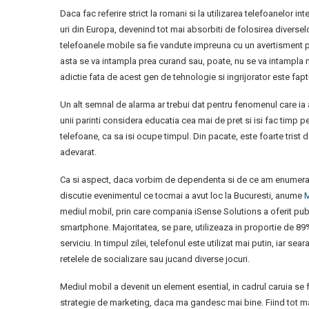
Daca fac referire strict la romani si la utilizarea telefoanelor in
uri din Europa, devenind tot mai absorbiti de folosirea diverselor
telefoanele mobile sa fie vandute impreuna cu un avertisment pri
asta se va intampla prea curand sau, poate, nu se va intampla ni
adictie fata de acest gen de tehnologie si ingrijorator este fap
Un alt semnal de alarma ar trebui dat pentru fenomenul care ia am
unii parinti considera educatia cea mai de pret si isi fac timp pent
telefoane, ca sa isi ocupe timpul. Din pacate, este foarte trist
adevarat.
Ca si aspect, daca vorbim de dependenta si de ce am enumerat 
discutie evenimentul ce tocmai a avut loc la Bucuresti, anume
M
mediul mobil, prin care compania iSense Solutions a oferit publ
smartphone. Majoritatea, se pare, utilizeaza in proportie de 89
serviciu. In timpul zilei, telefonul este utilizat mai putin, iar
retelele de socializare sau jucand diverse jocuri.
Mediul mobil a devenit un element esential, in cadrul caruia se fa
strategie de marketing, daca ma gandesc mai bine. Fiind tot ma