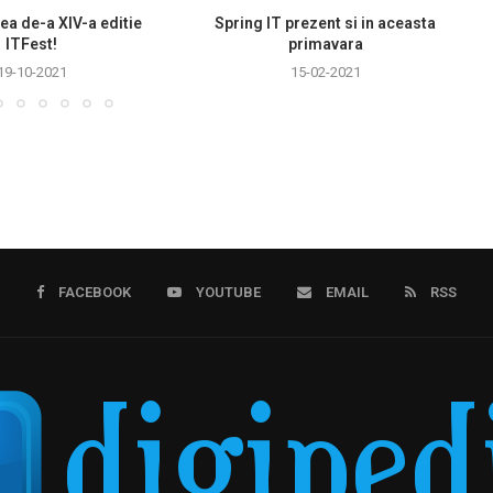
ea de-a XIV-a editie
Spring IT prezent si in aceasta
ITFest!
primavara
19-10-2021
15-02-2021
FACEBOOK
YOUTUBE
EMAIL
RSS