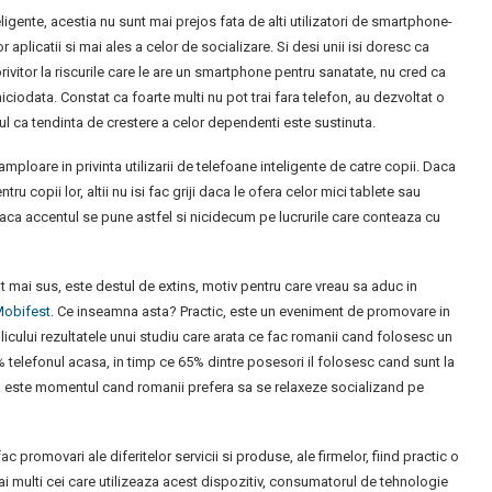
teligente, acestia nu sunt mai prejos fata de alti utilizatori de smartphone-
 aplicatii si mai ales a celor de socializare. Si desi unii isi doresc ca
vitor la riscurile care le are un smartphone pentru sanatate, nu cred ca
ciodata. Constat ca foarte multi nu pot trai fara telefon, au dezvoltat o
tul ca tendinta de crestere a celor dependenti este sustinuta.
ploare in privinta utilizarii de telefoane inteligente de catre copii. Daca
ru copii lor, altii nu isi fac griji daca le ofera celor mici tablete sau
 daca accentul se pune astfel si nicidecum pe lucrurile care conteaza cu
mai sus, este destul de extins, motiv pentru care vreau sa aduc in
obifest
. Ce inseamna asta? Practic, este un eveniment de promovare in
icului rezultatele unui studiu care arata ce fac romanii cand folosesc un
% telefonul acasa, in timp ce 65% dintre posesori il folosesc cand sunt la
 seara este momentul cand romanii prefera sa se relaxeze socializand pe
c promovari ale diferitelor servicii si produse, ale firmelor, fiind practic o
i multi cei care utilizeaza acest dispozitiv, consumatorul de tehnologie