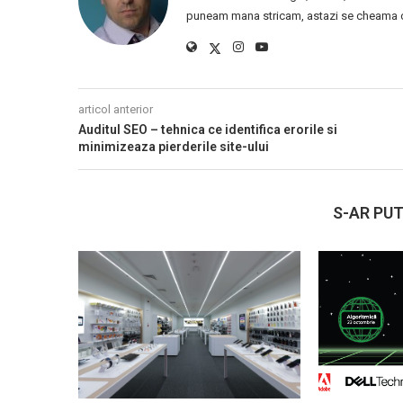
puneam mana stricam, astazi se cheama ca
articol anterior
Auditul SEO – tehnica ce identifica erorile si
minimizeaza pierderile site-ului
S-AR PUT