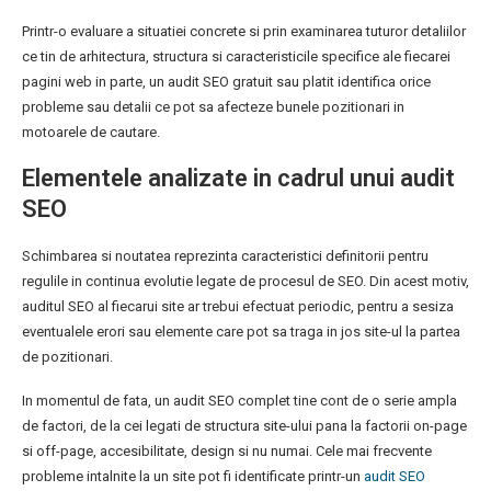
Printr-o evaluare a situatiei concrete si prin examinarea tuturor detaliilor
ce tin de arhitectura, structura si caracteristicile specifice ale fiecarei
pagini web in parte, un audit SEO gratuit sau platit identifica orice
probleme sau detalii ce pot sa afecteze bunele pozitionari in
motoarele de cautare.
Elementele analizate in cadrul unui audit
SEO
Schimbarea si noutatea reprezinta caracteristici definitorii pentru
regulile in continua evolutie legate de procesul de SEO. Din acest motiv,
auditul SEO al fiecarui site ar trebui efectuat periodic, pentru a sesiza
eventualele erori sau elemente care pot sa traga in jos site-ul la partea
de pozitionari.
In momentul de fata, un audit SEO complet tine cont de o serie ampla
de factori, de la cei legati de structura site-ului pana la factorii on-page
si off-page, accesibilitate, design si nu numai. Cele mai frecvente
probleme intalnite la un site pot fi identificate printr-un
audit SEO