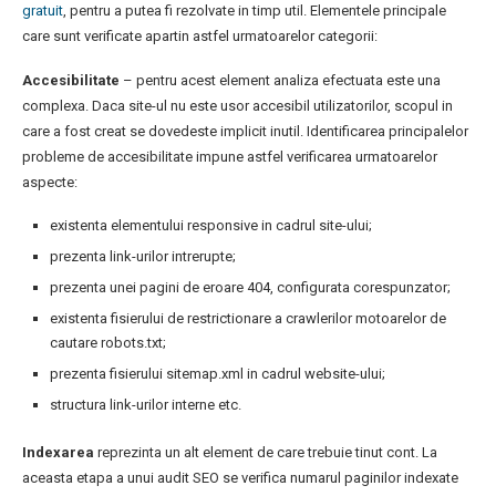
gratuit
, pentru a putea fi rezolvate in timp util. Elementele principale
care sunt verificate apartin astfel urmatoarelor categorii:
Accesibilitate
– pentru acest element analiza efectuata este una
complexa. Daca site-ul nu este usor accesibil utilizatorilor, scopul in
care a fost creat se dovedeste implicit inutil. Identificarea principalelor
probleme de accesibilitate impune astfel verificarea urmatoarelor
aspecte:
existenta elementului responsive in cadrul site-ului;
prezenta link-urilor intrerupte;
prezenta unei pagini de eroare 404, configurata corespunzator;
existenta fisierului de restrictionare a crawlerilor motoarelor de
cautare robots.txt;
prezenta fisierului sitemap.xml in cadrul website-ului;
structura link-urilor interne etc.
Indexarea
reprezinta un alt element de care trebuie tinut cont. La
aceasta etapa a unui audit SEO se verifica numarul paginilor indexate