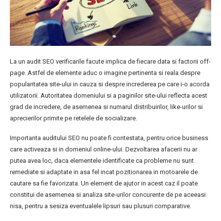
La un audit SEO verificarile facute implica de fiecare data si factorii off-
page. Astfel de elemente aduc o imagine pertinenta si reala despre
popularitatea site-ului in cauza si despre increderea pe care i-o acorda
utilizatorii. Autoritatea domeniului si a paginilor site-ului reflecta acest
grad de incredere, de asemenea si numarul distribuirilor, like-urilor si
aprecierilor primite pe retelele de socializare.
Importanta auditului SEO nu poate fi contestata, pentru orice business
care activeaza si in domeniul online-ului. Dezvoltarea afacerii nu ar
putea avea loc, daca elementele identificate ca probleme nu sunt
remediate si adaptate in asa fel incat pozitionarea in motoarele de
cautare sa fie favorizata. Un element de ajutor in acest caz il poate
constitui de asemenea si analiza site-urilor concurente de pe aceeasi
nisa, pentru a sesiza eventualele lipsuri sau plusuri comparative.