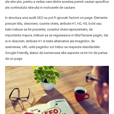
ale site-ului, pentru a vedea care dintre acestea permit cautari specifice
ale continutului site-ului in motoarele de cautare.
In structura unui audit SEO nu pot fi ignorati factorii on-page. Elemente
precum titlu, descriere, cuvinte cheie, atribute H1, H2, H3, bold sau
italic trebuie sa fie prezente; cuvantul cheie reprezentativ, de
importanta majora, trebuie sa se regaseasca in titlul fiecarei pagini, dar
si in descrieri, atribute H1 si texte alternative ale imaginilor; de
asemenea, URL-urile paginilor vor trebui sa respecte standardele
Google Friendly, alaturi de numeroase alte aspecte ce tin tot de partea
de on-page.