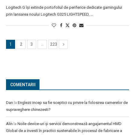
Logitech G își extinde portofoliul de periferice dedicate gamingului
prin lansarea noului Logitech G325 LIGHTSPEED, …
1
2
3
…
223
COMENTARII
Dan
la
Englezii incep sa fie sceptici cu privire la folosirea camerelor de
supraveghere chinezesti?
Alin
la
Noile device-uri și servicii demonstrează angajamentul HMD
Global de a investi în practici sustenabile în procesul de fabricare a