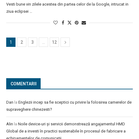
Vesti bune vin zilele acestea din partea celor de la Google, intrucat in
ziua eclipsei …
1
2
3
…
12
COMENTARII
Dan
la
Englezii incep sa fie sceptici cu privire la folosirea camerelor de
supraveghere chinezesti?
Alin
la
Noile device-uri și servicii demonstrează angajamentul HMD
Global de a investi în practici sustenabile în procesul de fabricare a
echipamentelor de comunicații