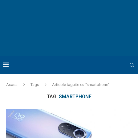
Acasa
Tags
Articole taguite cu "smartphone"
TAG:
SMARTPHONE