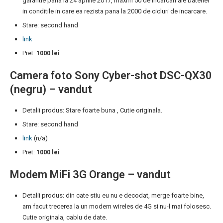
garantie pana la 24 aprilie 2017, maxim 50 de incarcari ale bateriei
in conditile in care ea rezista pana la 2000 de cicluri de incarcare.
Stare: second hand
link
Pret:
1000 lei
Camera foto Sony Cyber-shot DSC-QX30
(negru) – vandut
Detalii produs: Stare foarte buna , Cutie originala.
Stare: second hand
link
(n/a)
Pret:
1000 lei
Modem MiFi 3G Orange – vandut
Detalii produs: din cate stiu eu nu e decodat, merge foarte bine,
am facut trecerea la un modem wireles de 4G si nu-l mai folosesc.
Cutie originala, cablu de date.