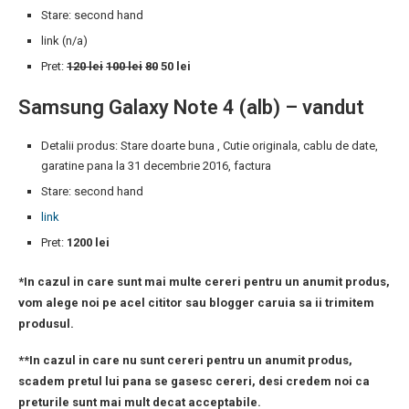
Stare: second hand
link (n/a)
Pret:
120 lei
100 lei
80
50 lei
Samsung Galaxy Note 4 (alb) – vandut
Detalii produs: Stare doarte buna , Cutie originala, cablu de date,
garatine pana la 31 decembrie 2016, factura
Stare: second hand
link
Pret:
1200 lei
*In cazul in care sunt mai multe cereri pentru un anumit produs,
vom alege noi pe acel cititor sau blogger caruia sa ii trimitem
produsul.
**In cazul in care nu sunt cereri pentru un anumit produs,
scadem pretul lui pana se gasesc cereri, desi credem noi ca
preturile sunt mai mult decat acceptabile.