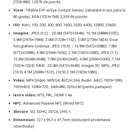
(720×480) 1,037k de puncte
Vizor:
Tiltable EVF w/Eye Contact Sensor, (rabatabil in sus pana la
80 grade), XGA (1024×768) 2,359 de puncte
ISO:
Auto, 100, 200, 400, 800, 1600, 3200, 6400, 12800, 25600
Imagine:
JPEG (3:2)：20.0M (5472×3648), 10.1M (3888×2592),
5.9M (2976×1984), 2.0M (1728×1152), 5.0M (2736×1824). Doar
fotografiere continua: JPEG (16:9)：16.9M (5472×3080), 7.8M
(3712×2088), 4.9M (2944×1656), 2.1M (1920×1080), JPEG (1:1)：
13.3M (3648×3648), 7.0M (2640×2640), 4.0M (2000×2000), 1.1M
(1024×1024). RAW : 20.0M (5472×3648), Imagini 3D: MPO, JPEG
(16:9) 4.1M (2688×1512), (16:9) 2.1M (1920×1080)
Video:
MP4 (Video: MPEG4, AVC/H.264, Audio: AAC) 1920×1080,
1920×810, 1280×720 , 640×480, 320×240 (pentru partajare)
Iesire video:
NTS, PAL, HDMI 1.4a
NFC:
Advanced Passive NFC (Wired NFC)
Stocare:
SD, SDHC, SDCX, UHS-1
Dimensiuni:
127 x 95,5 x 41,7mm (excluzand proiectarea
obiectivului)