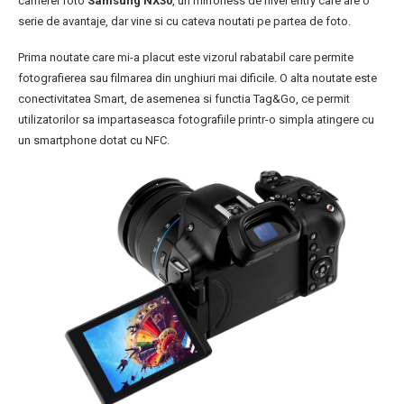
camerei foto
Samsung NX30
, un mirrorless de nivel entry care are o
serie de avantaje, dar vine si cu cateva noutati pe partea de foto.
Prima noutate care mi-a placut este vizorul rabatabil care permite
fotografierea sau filmarea din unghiuri mai dificile. O alta noutate este
conectivitatea Smart, de asemenea si functia Tag&Go, ce permit
utilizatorilor sa impartaseasca fotografiile printr-o simpla atingere cu
un smartphone dotat cu NFC.