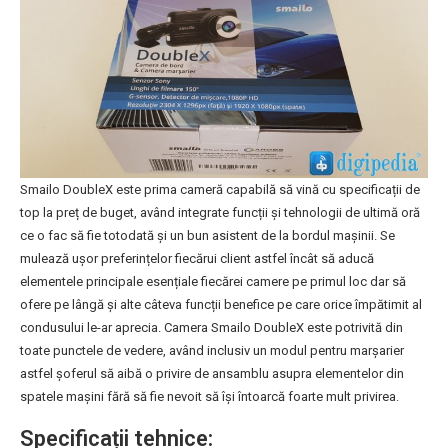
Smailo DoubleX este prima cameră capabilă să vină cu specificații de
top la preț de buget, având integrate funcții și tehnologii de ultimă oră
ce o fac să fie totodată și un bun asistent de la bordul mașinii. Se
mulează ușor preferințelor fiecărui client astfel încât să aducă
elementele principale esențiale fiecărei camere pe primul loc dar să
ofere pe lângă și alte câteva funcții benefice pe care orice împătimit al
condusului le-ar aprecia. Camera Smailo DoubleX este potrivită din
toate punctele de vedere, având inclusiv un modul pentru marșarier
astfel șoferul să aibă o privire de ansamblu asupra elementelor din
spatele mașini fără să fie nevoit să își întoarcă foarte mult privirea.
Specificații tehnice: