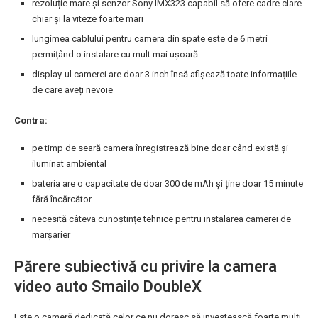
rezoluție mare și senzor Sony IMX323 capabil să ofere cadre clare
chiar și la viteze foarte mari
lungimea cablului pentru camera din spate este de 6 metri
permițând o instalare cu mult mai ușoară
display-ul camerei are doar 3 inch însă afișează toate informațiile
de care aveți nevoie
Contra:
pe timp de seară camera înregistrează bine doar când există și
iluminat ambiental
bateria are o capacitate de doar 300 de mAh și ține doar 15 minute
fără încărcător
necesită câteva cunoștințe tehnice pentru instalarea camerei de
marșarier
Părere subiectivă cu privire la camera
video auto Smailo DoubleX
Este o cameră dedicată celor ce nu doresc să investească foarte mulți