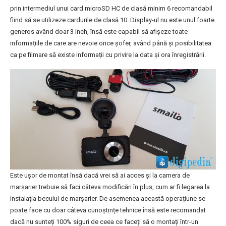
prin intermediul unui card microSD HC de clasă minim 6 recomandabil
fiind să se utilizeze cardurile de clasă 10. Display-ul nu este unul foarte
generos având doar 3 inch, însă este capabil să afișeze toate
informațiile de care are nevoie orice șofer, având până și posibilitatea
ca pe filmare să existe informații cu privire la data și ora înregistrării.
Este ușor de montat însă dacă vrei să ai acces și la camera de
marșarier trebuie să faci câteva modificări în plus, cum ar fi legarea la
instalația becului de marșarier. De asemenea această operațiune se
poate face cu doar câteva cunoștințe tehnice însă este recomandat
dacă nu sunteți 100% siguri de ceea ce faceți să o montați într-un