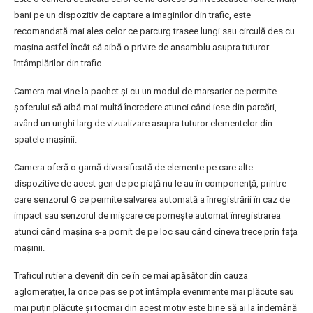
bani pe un dispozitiv de captare a imaginilor din trafic, este
recomandată mai ales celor ce parcurg trasee lungi sau circulă des cu
mașina astfel încât să aibă o privire de ansamblu asupra tuturor
întâmplărilor din trafic.
Camera mai vine la pachet și cu un modul de marșarier ce permite
șoferului să aibă mai multă încredere atunci când iese din parcări,
având un unghi larg de vizualizare asupra tuturor elementelor din
spatele mașinii.
Camera oferă o gamă diversificată de elemente pe care alte
dispozitive de acest gen de pe piață nu le au în componență, printre
care senzorul G ce permite salvarea automată a înregistrării în caz de
impact sau senzorul de mișcare ce pornește automat înregistrarea
atunci când mașina s-a pornit de pe loc sau când cineva trece prin fața
mașinii.
Traficul rutier a devenit din ce în ce mai apăsător din cauza
aglomerației, la orice pas se pot întâmpla evenimente mai plăcute sau
mai puțin plăcute și tocmai din acest motiv este bine să ai la îndemână