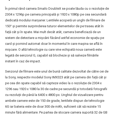
În primul rând camera Smailo DoubleX se poate lăuda cu o rezoluție de
2304 x 1296p pe camera principală și 1920 x 1080p pe cea secundară
dedicată modului marșarier. Lentilele acoperă un unghi de filmare de
150° și permite surprinderea tuturor elementelor de pe traseu atât în
față cât și în spate. Mai mult decât atât, camera beneficiază de un
sistem de detectare a mișcării făcând astfel economie de spațiu pe
card și pornind automat doar în momentul în care mașina se află în
mișcare. O altă tehnologie cu care vine echipată noua cameră este
legată de senzorul G, capabil să blocheze și să salveze filmările
instant în caz de impact.
Senzorul de filmare este unul de bună calitate dezvoltat de către cei de
la Sony, respectiv modelul Sony IMX323 atât pe camera din față cât și
pe cea din spate capabil să capteze video la o rezoluție de 2304 x
1296 sau 1920 x 1080 la 30 de cadre pe secundă și totodată fotografii
cu rezoluții de până la 6400 x 4800 px. Unghiul de vizualizare pentru
ambele camere este de 150 de grade, lentilele dispun de tehnologie
6G iar bateria este de doar 300 de mAh, suficient cât să reziste 15
minute fără alimentare. Pe partea de stocare camera suportă 32 de GB