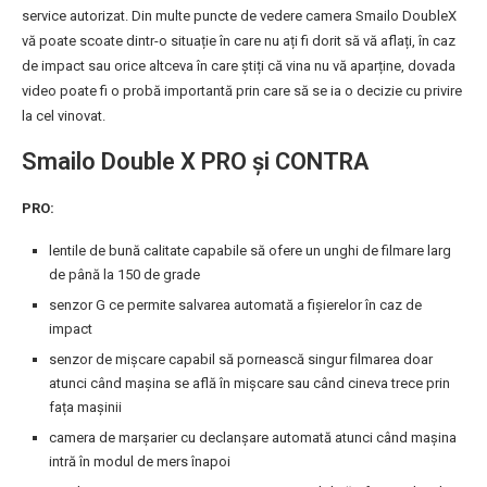
service autorizat. Din multe puncte de vedere camera Smailo DoubleX
vă poate scoate dintr-o situație în care nu ați fi dorit să vă aflați, în caz
de impact sau orice altceva în care știți că vina nu vă aparține, dovada
video poate fi o probă importantă prin care să se ia o decizie cu privire
la cel vinovat.
Smailo Double X PRO și CONTRA
PRO:
lentile de bună calitate capabile să ofere un unghi de filmare larg
de până la 150 de grade
senzor G ce permite salvarea automată a fișierelor în caz de
impact
senzor de mișcare capabil să pornească singur filmarea doar
atunci când mașina se află în mișcare sau când cineva trece prin
fața mașinii
camera de marșarier cu declanșare automată atunci când mașina
intră în modul de mers înapoi