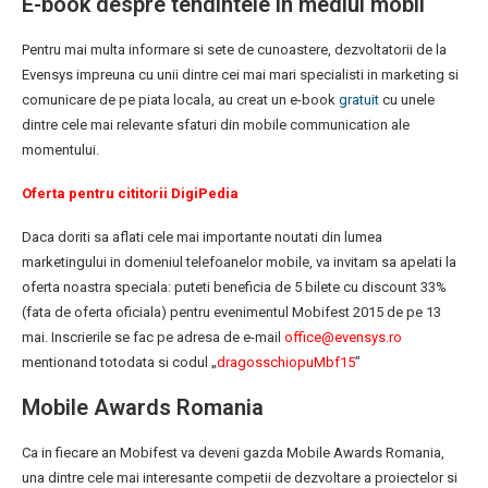
E-book despre tendintele in mediul mobil
Pentru mai multa informare si sete de cunoastere, dezvoltatorii de la
Evensys impreuna cu unii dintre cei mai mari specialisti in marketing si
comunicare de pe piata locala, au creat un e-book
gratuit
cu unele
dintre cele mai relevante sfaturi din mobile communication ale
momentului.
Oferta pentru cititorii DigiPedia
Daca doriti sa aflati cele mai importante noutati din lumea
marketingului in domeniul telefoanelor mobile, va invitam sa apelati la
oferta noastra speciala: puteti beneficia de 5 bilete cu discount 33%
(fata de oferta oficiala) pentru evenimentul Mobifest 2015 de pe 13
mai. Inscrierile se fac pe adresa de e-mail
office@evensys.ro
mentionand totodata si codul „
dragosschiopuMbf15
”
Mobile Awards Romania
Ca in fiecare an Mobifest va deveni gazda Mobile Awards Romania,
una dintre cele mai interesante competii de dezvoltare a proiectelor si