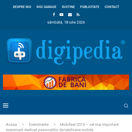
DESPRE NOI
DIGI GARAGE
SUSTINE
PUBLICITATE
CONTACT
sâmbătă, 18 iulie 2026
Acasa
Evenimente
Mobifest 2015 – cel mai important
eveniment dedicat pasionatilor de telefoane mobile