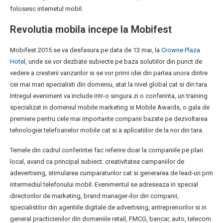
folosesc internetul mobil.
Revolutia mobila incepe la Mobifest
Mobifest 2015 se va desfasura pe data de 13 mai, la
Crowne Plaza
Hotel
, unde se vor dezbate subiecte pe baza solutiilor din punct de
vedere a cresterii vanzarilor si se vor primi idei din partea unora dintre
cei mai mari specialisti din domeniu, atat la nivel global cat si din tara.
Intregul eveniment va include intr-o singura zi o conferinta, un training
specializat in domeniul mobile marketing si Mobile Awards, o gala de
premiere pentru cele mai importante companii bazate pe dezvoltarea
tehnologiei telefoanelor mobile cat si a aplicatiilor de la noi din tara.
Temele din cadrul conferintei fac referire doar la companiile pe plan
local, avand ca principal subiect: creativitatea campaniilor de
adevertising, stimularea cumparaturilor cat si generarea de lead-uri prin
intermediul telefonului mobil. Evenimentul se adreseaza in special
directorilor de marketing, brand manager-ilor din companii,
specialistilor din agentiile digitale de advertising, antreprenorilor si in
general practicienilor din domeniile retail, FMCG, bancar, auto, telecom