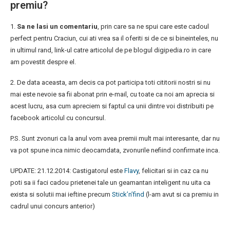
premiu?
1.
Sa ne lasi un comentariu
, prin care sa ne spui care este cadoul
perfect pentru Craciun, cui ati vrea sa il oferiti si de ce si bineinteles, nu
in ultimul rand, link-ul catre articolul de pe blogul digipedia.ro in care
am povestit despre el.
2. De data aceasta, am decis ca pot participa toti cititorii nostri si nu
mai este nevoie sa fii abonat prin e-mail, cu toate ca noi am aprecia si
acest lucru, asa cum apreciem si faptul ca unii dintre voi distribuiti pe
facebook articolul cu concursul.
P.S. Sunt zvonuri ca la anul vom avea premii mult mai interesante, dar nu
va pot spune inca nimic deocamdata, zvonurile nefiind confirmate inca.
UPDATE: 21.12.2014: Castigatorul este
Flavy
, felicitari si in caz ca nu
poti sa ii faci cadou prietenei tale un geamantan inteligent nu uita ca
exista si solutii mai ieftine precum
Stick’n’find
(l-am avut si ca premiu in
cadrul unui concurs anterior)