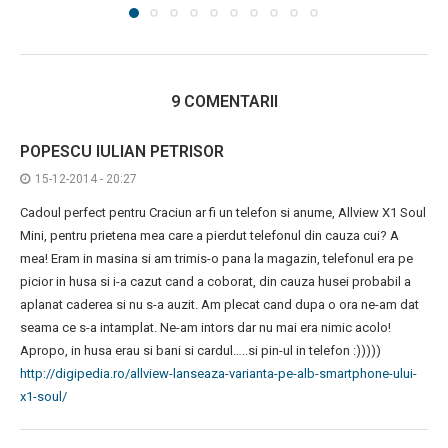
9 COMENTARII
POPESCU IULIAN PETRISOR
15-12-2014 - 20:27
Cadoul perfect pentru Craciun ar fi un telefon si anume, Allview X1 Soul
Mini, pentru prietena mea care a pierdut telefonul din cauza cui? A
mea! Eram in masina si am trimis-o pana la magazin, telefonul era pe
picior in husa si i-a cazut cand a coborat, din cauza husei probabil a
aplanat caderea si nu s-a auzit. Am plecat cand dupa o ora ne-am dat
seama ce s-a intamplat. Ne-am intors dar nu mai era nimic acolo!
Apropo, in husa erau si bani si cardul…..si pin-ul in telefon :)))))
http://digipedia.ro/allview-lanseaza-varianta-pe-alb-smartphone-ului-
x1-soul/