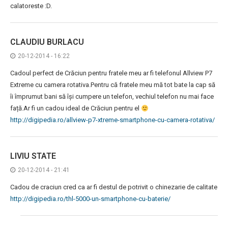
calatoreste :D.
CLAUDIU BURLACU
20-12-2014 - 16:22
Cadoul perfect de Crăciun pentru fratele meu ar fi telefonul Allview P7
Extreme cu camera rotativa.Pentru că fratele meu mă tot bate la cap să
îi împrumut bani să își cumpere un telefon, vechiul telefon nu mai face
față.Ar fi un cadou ideal de Crăciun pentru el
http://digipedia.ro/allview-p7-xtreme-smartphone-cu-camera-rotativa/
LIVIU STATE
20-12-2014 - 21:41
Cadou de craciun cred ca ar fi destul de potrivit o chinezarie de calitate
http://digipedia.ro/thl-5000-un-smartphone-cu-baterie/