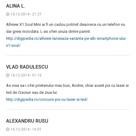
ALINA L.
15-12-2014 - 21:27
Allview X1 Soul Mini ar fi un cadou potrivit deaorece cu un telefon nu
dai gresi niciodata. L-as oferi unuia dintre parinti
http://digipedia.ro/allview-lanseaza-varianta-pe-alb-smartphone-ului-
x1-soul/
VLAD RADULESCU
16-12-2014 - 01:16
As vrea sa-i ofer prietenului meu bun, Andrei, chiar acest pix cu laser si
led de Craciun sau de ziua lui.
http://digipedia.ro/concurs-pix-cu-laser-si-led/
ALEXANDRU RUSU
16-12-2014 - 16:01