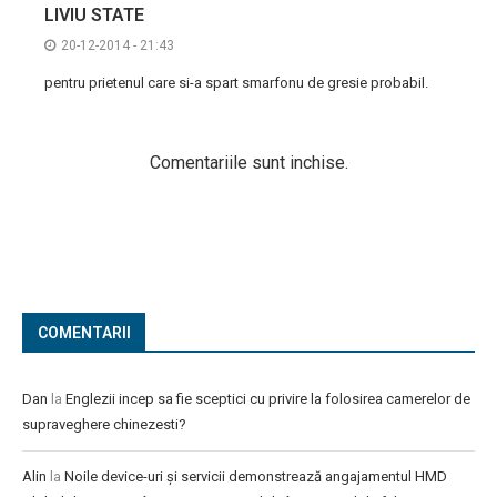
LIVIU STATE
20-12-2014 - 21:43
pentru prietenul care si-a spart smarfonu de gresie probabil.
Comentariile sunt inchise.
COMENTARII
Dan
la
Englezii incep sa fie sceptici cu privire la folosirea camerelor de
supraveghere chinezesti?
Alin
la
Noile device-uri și servicii demonstrează angajamentul HMD