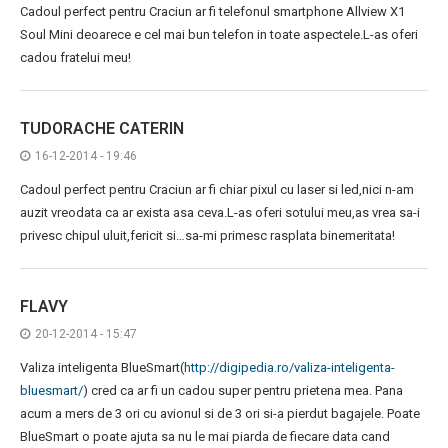
Cadoul perfect pentru Craciun ar fi telefonul smartphone Allview X1
Soul Mini deoarece e cel mai bun telefon in toate aspectele.L-as oferi
cadou fratelui meu!
TUDORACHE CATERIN
16-12-2014 - 19:46
Cadoul perfect pentru Craciun ar fi chiar pixul cu laser si led,nici n-am
auzit vreodata ca ar exista asa ceva.L-as oferi sotului meu,as vrea sa-i
privesc chipul uluit,fericit si…sa-mi primesc rasplata binemeritata!
FLAVY
20-12-2014 - 15:47
Valiza inteligenta BlueSmart(
http://digipedia.ro/valiza-inteligenta-
bluesmart/
) cred ca ar fi un cadou super pentru prietena mea. Pana
acum a mers de 3 ori cu avionul si de 3 ori si-a pierdut bagajele. Poate
BlueSmart o poate ajuta sa nu le mai piarda de fiecare data cand