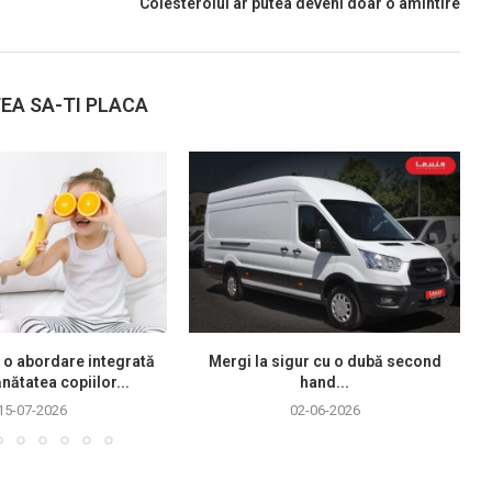
Colesterolul ar putea deveni doar o amintire
EA SA-TI PLACA
 o abordare integrată
Mergi la sigur cu o dubă second
nătatea copiilor...
hand...
15-07-2026
02-06-2026