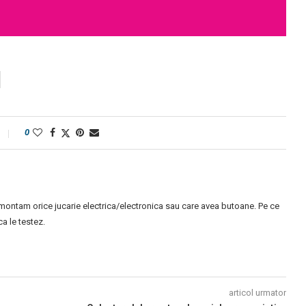
0
montam orice jucarie electrica/electronica sau care avea butoane. Pe ce
 le testez.
articol urmator