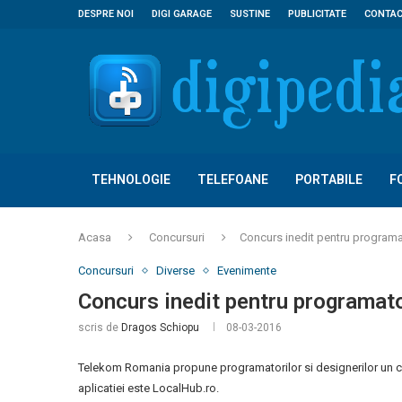
DESPRE NOI
DIGI GARAGE
SUSTINE
PUBLICITATE
CONTA
TEHNOLOGIE
TELEFOANE
PORTABILE
F
Acasa
Concursuri
Concurs inedit pentru programat
Concursuri
Diverse
Evenimente
Concurs inedit pentru programato
scris de
Dragos Schiopu
08-03-2016
Telekom Romania propune programatorilor si designerilor un con
aplicatiei este LocalHub.ro.