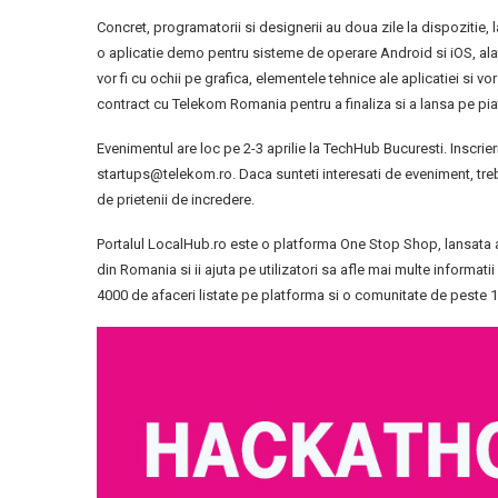
Concret, programatorii si designerii au doua zile la dispozitie
o aplicatie demo pentru sisteme de operare Android si iOS, ala
vor fi cu ochii pe grafica, elementele tehnice ale aplicatiei si 
contract cu Telekom Romania pentru a finaliza si a lansa pe pia
Evenimentul are loc pe 2-3 aprilie la TechHub Bucuresti. Inscrie
startups@telekom.ro. Daca sunteti interesati de eveniment, trebui
de prietenii de incredere.
Portalul LocalHub.ro este o platforma One Stop Shop, lansata an
din Romania si ii ajuta pe utilizatori sa afle mai multe informa
4000 de afaceri listate pe platforma si o comunitate de peste 