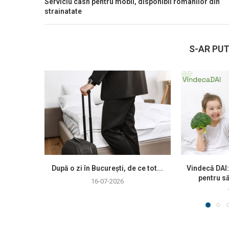
Serviciu cash pentru mobil, disponibil romanilor din
strainatate
S-AR PUT
După o zi în București, de ce tot...
Vindecă DAI:
pentru să
16-07-2026