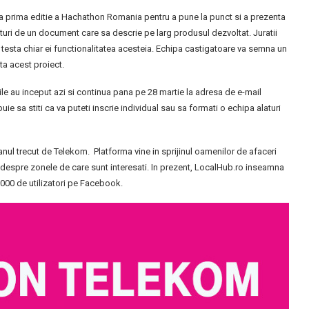
, la prima editie a Hachathon Romania pentru a pune la punct si a prezenta
turi de un document care sa descrie pe larg produsul dezvoltat. Juratii
vor testa chiar ei functionalitatea acesteia. Echipa castigatoare va semna un
ta acest proiect.
rile au inceput azi si continua pana pe 28 martie la adresa de e-mail
e sa stiti ca va puteti inscrie individual sau sa formati o echipa alaturi
ul trecut de Telekom. Platforma vine in sprijinul oamenilor de afaceri
tii despre zonele de care sunt interesati. In prezent, LocalHub.ro inseamna
1000 de utilizatori pe Facebook.