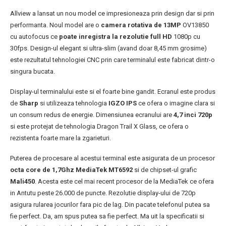
Allview a lansat un nou model ce impresioneaza prin design dar si prin
performanta. Noul model are o
camera rotativa de 13MP
OV13850
cu autofocus ce
poate inregistra la rezolutie full HD
1080p cu
30fps. Design-ul elegant si ultra-slim (avand doar 8,45 mm grosime)
este rezultatul tehnologiei CNC prin care terminalul este fabricat dintr-o
singura bucata.
Display-ul terminalului este si el foarte bine gandit. Ecranul este produs
de
Sharp
si utilizeaza tehnologia
IGZO IPS
ce ofera o imagine clara si
un consum redus de energie. Dimensiunea ecranului are
4,7 inci 720p
si este protejat de tehnologia Dragon Trail X Glass, ce ofera o
rezistenta foarte mare la zgarieturi.
Puterea de procesare al acestui terminal este asigurata de un procesor
octa core de 1,7Ghz MediaTek MT6592
si de chipset-ul grafic
Mali450
. Acesta este cel mai recent procesor de la MediaTek ce ofera
in Antutu peste 26.000 de puncte. Rezolutie display-ului de 720p
asigura rularea jocurilor fara pic de lag. Din pacate telefonul putea sa
fie perfect. Da, am spus putea sa fie perfect. Ma uit la specificatii si