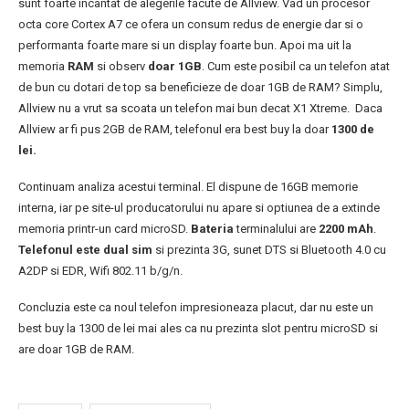
sunt foarte incantat de alegerile facute de Allview. Vad un procesor
octa core Cortex A7 ce ofera un consum redus de energie dar si o
performanta foarte mare si un display foarte bun. Apoi ma uit la
memoria
RAM
si observ
doar 1GB
. Cum este posibil ca un telefon atat
de bun cu dotari de top sa beneficieze de doar 1GB de RAM? Simplu,
Allview nu a vrut sa scoata un telefon mai bun decat X1 Xtreme. Daca
Allview ar fi pus 2GB de RAM, telefonul era best buy la doar
1300 de
lei.
Continuam analiza acestui terminal. El dispune de 16GB memorie
interna, iar pe site-ul producatorului nu apare si optiunea de a extinde
memoria printr-un card microSD.
Bateria
terminalului are
2200 mAh
.
Telefonul este dual sim
si prezinta 3G, sunet DTS si Bluetooth 4.0 cu
A2DP si EDR, Wifi 802.11 b/g/n.
Concluzia este ca noul telefon impresioneaza placut, dar nu este un
best buy la 1300 de lei mai ales ca nu prezinta slot pentru microSD si
are doar 1GB de RAM.