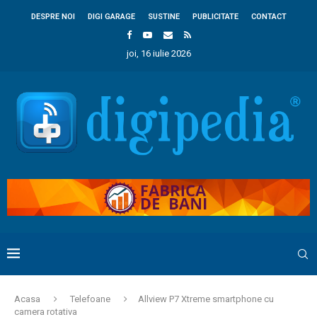
DESPRE NOI
DIGI GARAGE
SUSTINE
PUBLICITATE
CONTACT
joi, 16 iulie 2026
Acasa
Telefoane
Allview P7 Xtreme smartphone cu
camera rotativa