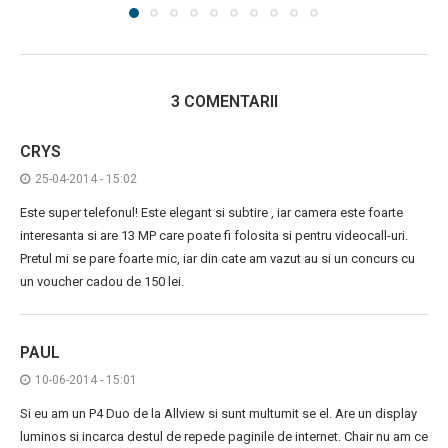
3 COMENTARII
CRYS
25-04-2014 - 15:02
Este super telefonul! Este elegant si subtire , iar camera este foarte
interesanta si are 13 MP care poate fi folosita si pentru videocall-uri.
Pretul mi se pare foarte mic, iar din cate am vazut au si un concurs cu
un voucher cadou de 150 lei.
PAUL
10-06-2014 - 15:01
Si eu am un P4 Duo de la Allview si sunt multumit se el. Are un display
luminos si incarca destul de repede paginile de internet. Chair nu am ce