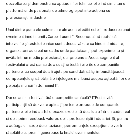
dezvoltarea și demonstrarea aptitudinilor tehnice, oferind simultan o
platformă unde pasionații de tehnologie pot interacționa cu
profesioniștii industriei.
Unul dintre punctele culminante ale acestei ediții este introducerea unui
eveniment inedit numit „Career Launch”. Reconoscând faptul că
interviurile și testele tehnice sunt adesea văzute ca fiind intimidante,
organizatorii au creat un cadru unde participanții pot experimenta și
învăța într-un mediu profesional, dar prietenos. Acest segment al
festivalului oferă șansa de a susține testări oferite de companiile
partenere, cu scopul de a îi ajuta pe candidați să își îmbunătățească
competențele și să obțină o înțelegere mai bună asupra așteptărilor de
pe piața muncii în domeniul IT.
Dar ce ar fi un festival fără o competiție amicală? ITFest invită
participanții să dezvolte aplicații pe teme propuse de companiile
partenere, oferind astfel o ocazie excelentă de a lucra într-un cadru real
și de a primi feedback valoros de la profesioniștii industriei. Și, pentru
a adăuga un strop de entuziasm, performanțele excepționale vor fi
răsplătite cu premii generoase la finalul evenimentului.