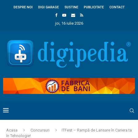
DESPRE NOI
DIGI GARAGE
SUSTINE
PUBLICITATE
CONTACT
joi, 16 iulie 2026
Acasa
Concursuri
ITFest – Rampă de Lansare în Cariera ta
în Tehnologie!