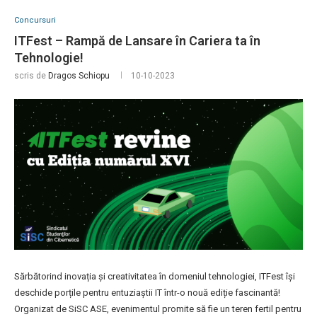
Concursuri
ITFest – Rampă de Lansare în Cariera ta în
Tehnologie!
scris de
Dragos Schiopu
10-10-2023
Sărbătorind inovația și creativitatea în domeniul tehnologiei, ITFest își
deschide porțile pentru entuziaștii IT într-o nouă ediție fascinantă!
Organizat de SiSC ASE, evenimentul promite să fie un teren fertil pentru