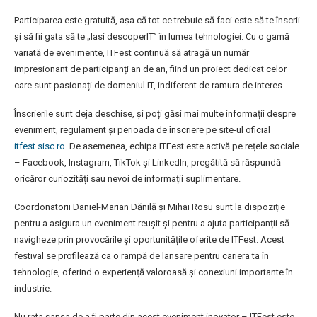
Participarea este gratuită, așa că tot ce trebuie să faci este să te înscrii
și să fii gata să te „lasi descoperIT” în lumea tehnologiei. Cu o gamă
variată de evenimente, ITFest continuă să atragă un număr
impresionant de participanți an de an, fiind un proiect dedicat celor
care sunt pasionați de domeniul IT, indiferent de ramura de interes.
Înscrierile sunt deja deschise, și poți găsi mai multe informații despre
eveniment, regulament și perioada de înscriere pe site-ul oficial
itfest.sisc.ro
. De asemenea, echipa ITFest este activă pe rețele sociale
– Facebook, Instagram, TikTok și LinkedIn, pregătită să răspundă
oricăror curiozități sau nevoi de informații suplimentare.
Coordonatorii Daniel-Marian Dănilă și Mihai Rosu sunt la dispoziție
pentru a asigura un eveniment reușit și pentru a ajuta participanții să
navigheze prin provocările și oportunitățile oferite de ITFest. Acest
festival se profilează ca o rampă de lansare pentru cariera ta în
tehnologie, oferind o experiență valoroasă și conexiuni importante în
industrie.
Nu rata șansa de a fi parte din acest eveniment inovator – ITFest este