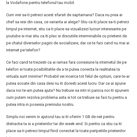
la Vodafone pentru telefonul tau mobil.
Cum vrei sa-ti petreci acest sfarsit de saptamana? Daca nu prea ai
chef sa iesi din casa, ce varianta ai alege? Stiu ca iti place sa-ti petreci
timpul pe internet, stiu ca-ti place sa vizualizezi lucruri interesante pe
youtube si mai stiu ca iti plac si discutiile interminabile cu prietenii de
pe chatul diverselor pagini de socializare, dar ce te faci cand nu mai ai
internet pe telefon?
Ce faci cand te trezesti ca ai ramas fara conexiune la internetul de pe
telefon si toate posibilitatile de a te putea conecta la realitatea ta
virtuala sunt minime? Probabil vei incerca tot felul de optiuni, care te-ar
putea scoate din casa desi nu iti doresti acest lucru. Dar ce ai spune
daca noi te-am putea ajuta? Nu trebuie sa intri in panica noi iti spunem
cum putem rezolva problema asta si tot ce trebuie sa faci tu pentru a
putea intra in posesia premiului nostru.
Simplu noi venim in ajutorul tau si iti oferim 1 GB de net pentru
distractia ta si a prietenilor tai din week-end. Si pentru ca stiu ca iti
place sa-ti petreci timpul fiind conectat la toate peripetiile prietenilor