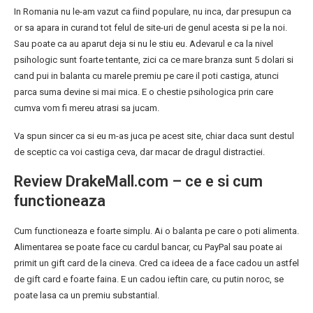
In Romania nu le-am vazut ca fiind populare, nu inca, dar presupun ca
or sa apara in curand tot felul de site-uri de genul acesta si pe la noi.
Sau poate ca au aparut deja si nu le stiu eu. Adevarul e ca la nivel
psihologic sunt foarte tentante, zici ca ce mare branza sunt 5 dolari si
cand pui in balanta cu marele premiu pe care il poti castiga, atunci
parca suma devine si mai mica. E o chestie psihologica prin care
cumva vom fi mereu atrasi sa jucam.
Va spun sincer ca si eu m-as juca pe acest site, chiar daca sunt destul
de sceptic ca voi castiga ceva, dar macar de dragul distractiei.
Review DrakeMall.com – ce e si cum
functioneaza
Cum functioneaza e foarte simplu. Ai o balanta pe care o poti alimenta.
Alimentarea se poate face cu cardul bancar, cu PayPal sau poate ai
primit un gift card de la cineva. Cred ca ideea de a face cadou un astfel
de gift card e foarte faina. E un cadou ieftin care, cu putin noroc, se
poate lasa ca un premiu substantial.