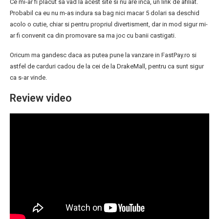
Ce mi-ar fi placut sa vad la acest site si nu are inca, un link de afiliat.
Probabil ca eu nu m-as indura sa bag nici macar 5 dolari sa deschid
acolo o cutie, chiar si pentru propriul divertisment, dar in mod sigur mi-
ar fi convenit ca din promovare sa ma joc cu banii castigati.
Oricum ma gandesc daca as putea pune la vanzare in FastPay.ro si
astfel de carduri cadou de la cei de la DrakeMall, pentru ca sunt sigur
ca s-ar vinde.
Review video