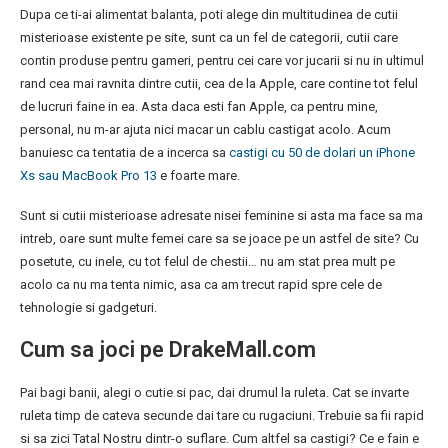
Dupa ce ti-ai alimentat balanta, poti alege din multitudinea de cutii
misterioase existente pe site, sunt ca un fel de categorii, cutii care
contin produse pentru gameri, pentru cei care vor jucarii si nu in ultimul
rand cea mai ravnita dintre cutii, cea de la Apple, care contine tot felul
de lucruri faine in ea. Asta daca esti fan Apple, ca pentru mine,
personal, nu m-ar ajuta nici macar un cablu castigat acolo. Acum
banuiesc ca tentatia de a incerca sa
castigi cu 50 de dolari un iPhone
Xs sau MacBook Pro 13
e foarte mare.
Sunt si cutii misterioase adresate nisei feminine si asta ma face sa ma
intreb, oare sunt multe femei care sa se joace pe un astfel de site? Cu
posetute, cu inele, cu tot felul de chestii… nu am stat prea mult pe
acolo ca nu ma tenta nimic, asa ca am trecut rapid spre cele de
tehnologie si gadgeturi.
Cum sa joci pe DrakeMall.com
Pai bagi banii, alegi o cutie si pac, dai drumul la ruleta. Cat se invarte
ruleta timp de cateva secunde dai tare cu rugaciuni. Trebuie sa fii rapid
si sa zici Tatal Nostru dintr-o suflare. Cum altfel sa castigi? Ce e fain e