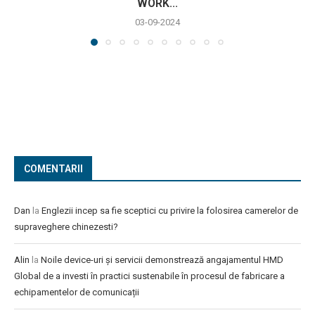
WORK...
03-09-2024
COMENTARII
Dan
la
Englezii incep sa fie sceptici cu privire la folosirea camerelor de
supraveghere chinezesti?
Alin
la
Noile device-uri și servicii demonstrează angajamentul HMD
Global de a investi în practici sustenabile în procesul de fabricare a
echipamentelor de comunicații