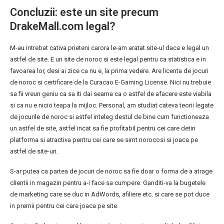
Concluzii: este un site precum
DrakeMall.com legal?
M-au intrebat cativa prieteni carora le-am aratat site-ul daca e legal un
astfel de site. E un site de noroc si este legal pentru ca statistica e in
favoarea lor, desi ai zice ca nu e, la prima vedere. Are licenta de jocuri
de noroc si certificare de la Curacao E-Gaming License. Nici nu trebuie
sa fii vreun geniu ca sa iti dai seama ca o astfel de afacere este viabila
si ca nu e nicio teapa la mijloc. Personal, am studiat cateva teorii legate
de jocurile de noroc si astfel inteleg destul de bine cum functioneaza
un astfel de site, astfel incat sa fie profitabil pentru cei care detin
platforma si atractiva pentru cei care se simt norocosi si joaca pe
astfel de site-uri.
S-ar putea ca partea de jocuri de noroc sa fie doar o forma de a atrage
clientii in magazin pentru a-i face sa cumpere. Ganditi-va la bugetele
de marketing care se duc in AdWords, afiliere etc. si care se pot duce
in premii pentru cei care joaca pe site.