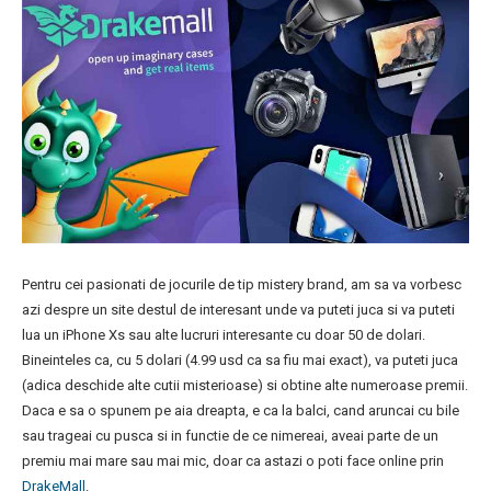
Pentru cei pasionati de jocurile de tip mistery brand, am sa va vorbesc
azi despre un site destul de interesant unde va puteti juca si va puteti
lua un iPhone Xs sau alte lucruri interesante cu doar 50 de dolari.
Bineinteles ca, cu 5 dolari (4.99 usd ca sa fiu mai exact), va puteti juca
(adica deschide alte cutii misterioase) si obtine alte numeroase premii.
Daca e sa o spunem pe aia dreapta, e ca la balci, cand aruncai cu bile
sau trageai cu pusca si in functie de ce nimereai, aveai parte de un
premiu mai mare sau mai mic, doar ca astazi o poti face online prin
DrakeMall
.