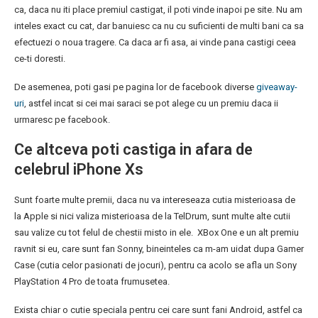
ca, daca nu iti place premiul castigat, il poti vinde inapoi pe site. Nu am
inteles exact cu cat, dar banuiesc ca nu cu suficienti de multi bani ca sa
efectuezi o noua tragere. Ca daca ar fi asa, ai vinde pana castigi ceea
ce-ti doresti.
De asemenea, poti gasi pe pagina lor de facebook diverse
giveaway-
uri
, astfel incat si cei mai saraci se pot alege cu un premiu daca ii
urmaresc pe facebook.
Ce altceva poti castiga in afara de
celebrul iPhone Xs
Sunt foarte multe premii, daca nu va intereseaza cutia misterioasa de
la Apple si nici valiza misterioasa de la TelDrum, sunt multe alte cutii
sau valize cu tot felul de chestii misto in ele. XBox One e un alt premiu
ravnit si eu, care sunt fan Sonny, bineinteles ca m-am uidat dupa Gamer
Case (cutia celor pasionati de jocuri), pentru ca acolo se afla un Sony
PlayStation 4 Pro de toata frumusetea.
Exista chiar o cutie speciala pentru cei care sunt fani Android, astfel ca