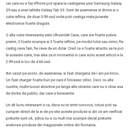
cei care nu-s fan iPhone pot spera la castigarea unui Samsung Galaxy
S9 sau a unei tablete Galaxy Tab S3. Sunt de asemenea si drone si o
cutie ieftina, de doar 0.99 usd unde poti castiga niste jucarele
electronice foarte dragute.
O alta cutie interesanta este Ultraviolet Case, care are foarte putine
premii, 3 foarte scumpe si 3 foarte ieftine, pe modul totul sau nimic, fie
castig ceva fain, fie ceva de un dolar. Cred ca e foarte atractiv sa te joci
la aceasta cutie, mai ales ca in momentul in care scriu acest articol e la
2.99 usd in loc de 4.60 usd.
Am vazut pe acolo, de asemenea, si fast chargerul de-l am pe birou.
Un fast charger foarte bun pe care il folosesc zilnic. Deci, cu alte
cuvinte, multe lucruri atractive pe langa alte obiecte care nu-s chiar asa
de dorite de public, dar care-s binevenite.
Un alt lucru interesant e ca, daca nu te simti norocos, totusi poti sa
cumperi direct de la ei de pe site aceste produse si din ce am verificat
preturile sunt ok, adica nu-s cu mult mai scumpe decat preturile
acelorasi produse din magazinele online din Romania.