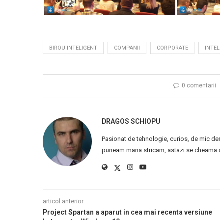
BIROU INTELIGENT
COMPANII
CORPORATE
INTEL
0 comentarii
DRAGOS SCHIOPU
Pasionat de tehnologie, curios, de mic de
puneam mana stricam, astazi se cheama ca
articol anterior
Project Spartan a aparut in cea mai recenta versiune