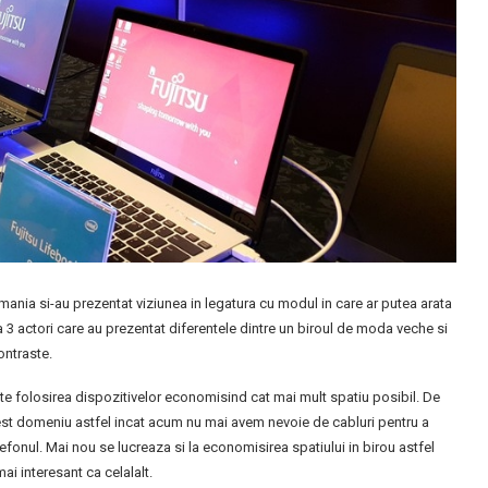
omania si-au prezentat viziunea in legatura cu modul in care ar putea arata
 a 3 actori care au prezentat diferentele dintre un biroul de moda veche si
ontraste.
mite folosirea dispozitivelor economisind cat mai mult spatiu posibil. De
est domeniu astfel incat acum nu mai avem nevoie de cabluri pentru a
lefonul. Mai nou se lucreaza si la economisirea spatiului in birou astfel
ai interesant ca celalalt.