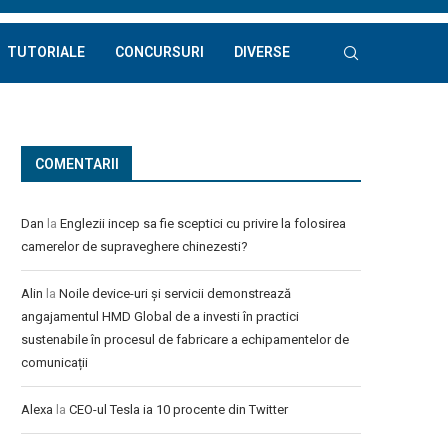
TUTORIALE
CONCURSURI
DIVERSE
COMENTARII
Dan
la
Englezii incep sa fie sceptici cu privire la folosirea
camerelor de supraveghere chinezesti?
Alin
la
Noile device-uri și servicii demonstrează
angajamentul HMD Global de a investi în practici
sustenabile în procesul de fabricare a echipamentelor de
comunicații
Alexa
la
CEO-ul Tesla ia 10 procente din Twitter