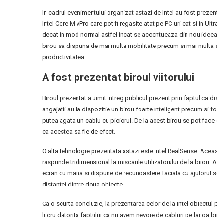
In cadrul evenimentului organizat astazi de Intel au fost prezen
Intel Core M vPro care pot fi regasite atat pe PC-uri cat si in Ul
decat in mod normal astfel incat se accentueaza din nou ideea
birou sa dispuna de mai multa mobilitate precum si mai multa se
productivitatea.
A fost prezentat biroul viitorului
Biroul prezentat a uimit intreg publicul prezent prin faptul ca 
angajatii au la dispozitie un birou foarte inteligent precum si fo
putea agata un cablu cu piciorul. De la acest birou se pot face d
ca acestea sa fie de efect.
O alta tehnologie prezentata astazi este Intel RealSense. Aceas
raspunde tridimensional la miscarile utilizatorului de la birou.
ecran cu mana si dispune de recunoastere faciala cu ajutorul 
distantei dintre doua obiecte.
Ca o scurta concluzie, la prezentarea celor de la Intel obiectul 
lucru datorita faptului ca nu avem nevoie de cabluri pe langa b