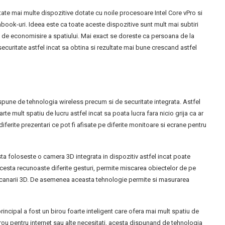
tate mai multe dispozitive dotate cu noile procesoare Intel Core vPro si
trabook-uri. Ideea este ca toate aceste dispozitive sunt mult mai subtiri
 de economisire a spatiului. Mai exact se doreste ca persoana de la
curitate astfel incat sa obtina si rezultate mai bune crescand astfel
dispune de tehnologia wireless precum si de securitate integrata. Astfel
arte mult spatiu de lucru astfel incat sa poata lucra fara nicio grija ca ar
iferite prezentari ce pot fi afisate pe diferite monitoare si ecrane pentru
ta foloseste o camera 3D integrata in dispozitiv astfel incat poate
 Acesta recunoaste diferite gesturi, permite miscarea obiectelor de pe
scanarii 3D. De asemenea aceasta tehnologie permite si masurarea
principal a fost un birou foarte inteligent care ofera mai mult spatiu de
irou pentru internet sau alte necesitati, acesta dispunand de tehnologia