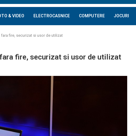
OTO & VIDEO
ELECTROCASNICE
COMPUTERE
JOCURI
: fara fire, securizat si usor de utilizat
 fara fire, securizat si usor de utilizat