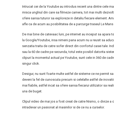
Intrucat cei de la Youtube au introdus recent una dintre cele ma
misca unghiul din care sa filmeze camera, tot mai multi dezvolta
ofere sansa tuturor sa exploreze in detaliu fiecare element. Amato
afle ca de acum au posbilitatea de a parcurge traseul Le Mans p
De mai bine de catevaac luni, pe internet au inceput sa apara tot
la Google/Youtube, insa nimeni pana acum nu a reusit sa aduca 
senzatia traita de catre sofer direct din confortul casei tale. I
sau la 60 de cadre pe secunda, totul este posibil datorita sist
clipuri la momentul actual pe Youtube, sunt cele in 360 de cadre
singur click.
Desigur, nu sunt foarte multe astfel de sisteme ce ne permit sa
deveni la fel de cunoscuta precum si celelalte astfel de inovatii
mai fiabile, astfel incat sa ofere sansa fiecarui utilizator sa r
una de buget.
Clipul video de mai jos a fost creat de catre Nismo, o divize a c
intradevar un pasionat al masinilor si de ce nu a curselor.