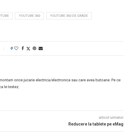
UTUBE
YOUTUBE 360
YOUTUBE 360 DE GRADE
0
montam orice jucarie electrica/electronica sau care avea butoane. Pe ce
 le testez.
articol urmator
Reducere la tablete pe eMag