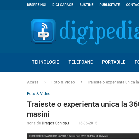
DESPRE NOI
DIGI GARAGE
SUSTINE
PUBLICITATE
CONTA
TEHNOLOGIE
TELEFOANE
PORTABILE
F
Acasa
Foto & Video
Traieste o experienta unica l
Foto & Video
Traieste o experienta unica la 36
masini
scris de
Dragos Schiopu
15-06-2015