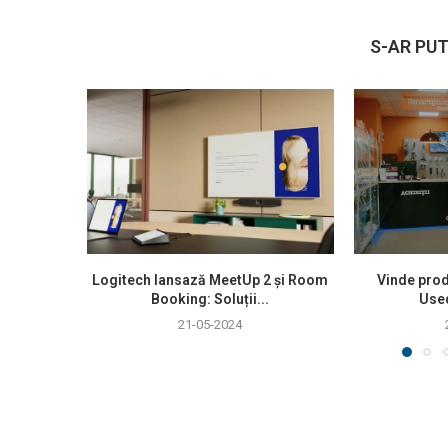
S-AR PUT
Logitech lansază MeetUp 2 și Room
Vinde prod
Booking: Soluții...
Use
21-05-2024