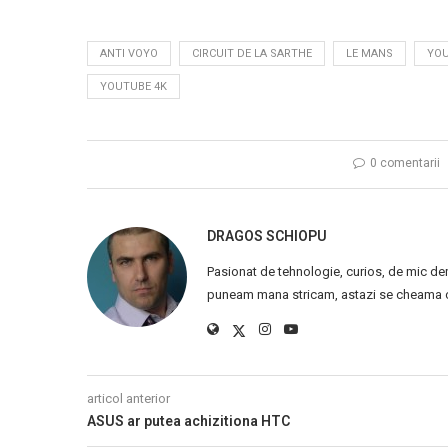
ANTI VOYO
CIRCUIT DE LA SARTHE
LE MANS
YO
YOUTUBE 4K
0 comentarii
DRAGOS SCHIOPU
Pasionat de tehnologie, curios, de mic de
puneam mana stricam, astazi se cheama ca
articol anterior
ASUS ar putea achizitiona HTC