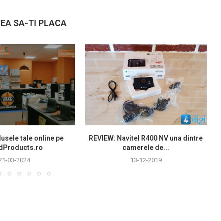
EA SA-TI PLACA
usele tale online pe
REVIEW: Navitel R400 NV una dintre
dProducts.ro
camerele de...
21-03-2024
13-12-2019