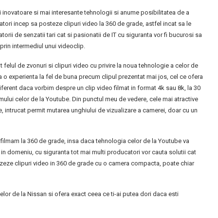
i inovatoare si mai interesante tehnologii si anume posibilitatea de a
tori incep sa posteze clipuri video la 360 de grade, astfel incat sa le
rii de senzatii tari cat si pasionatii de IT cu siguranta vor fi bucurosi sa
rin intermediul unui videoclip.
 felul de zvonuri si clipuri video cu privire la noua tehnologie a celor de
o experienta la fel de buna precum clipul prezentat mai jos, cel ce ofera
ndiferent daca vorbim despre un clip video filmat in format 4k sau 8k, la 30
emului celor de la Youtube. Din punctul meu de vedere, cele mai atractive
, intrucat permit mutarea unghiului de vizualizare a camerei, doar cu un
 filmam la 360 de grade, insa daca tehnologia celor de la Youtube va
 in domeniu, cu siguranta tot mai multi producatori vor cauta solutii cat
ealizeze clipuri video in 360 de grade cu o camera compacta, poate chiar
elor de la Nissan si ofera exact ceea ce ti-ai putea dori daca esti