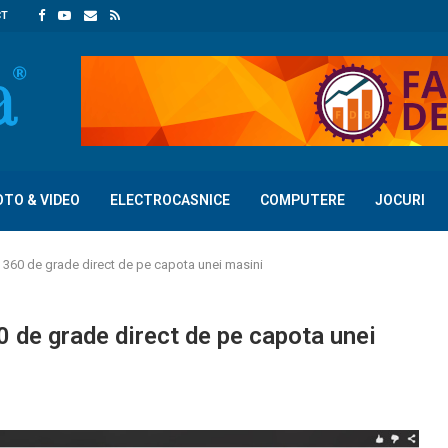
CT
OTO & VIDEO
ELECTROCASNICE
COMPUTERE
JOCURI
a 360 de grade direct de pe capota unei masini
0 de grade direct de pe capota unei