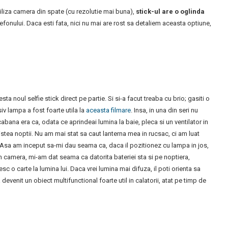
utiliza camera din spate (cu rezolutie mai buna),
stick-ul are o oglinda
lefonului. Daca esti fata, nici nu mai are rost sa detaliem aceasta optiune,
a noul selfie stick direct pe partie. Si si-a facut treaba cu brio; gasiti o
iv lampa a fost foarte utila la
aceasta filmare
. Insa, in una din seri nu
ana era ca, odata ce aprindeai lumina la baie, pleca si un ventilator in
tea noptii. Nu am mai stat sa caut lanterna mea in rucsac, ci am luat
na. Asa am inceput sa-mi dau seama ca, daca il pozitionez cu lampa in jos,
in camera, mi-am dat seama ca datorita bateriei sta si pe noptiera,
 o carte la lumina lui. Daca vrei lumina mai difuza, il poti orienta sa
 a devenit un obiect multifunctional foarte util in calatorii, atat pe timp de