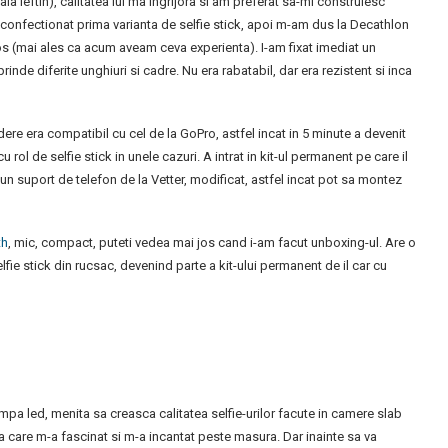
la ieftin), calitatea lui ma ingrijora si am preferat sa-mi construiesc
am confectionat prima varianta de selfie stick, apoi m-am dus la Decathlon
s (mai ales ca acum aveam ceva experienta). I-am fixat imediat un
inde diferite unghiuri si cadre. Nu era rabatabil, dar era rezistent si inca
dere era compatibil cu cel de la GoPro, astfel incat in 5 minute a devenit
 rol de selfie stick in unele cazuri. A intrat in kit-ul permanent pe care il
 un suport de telefon de la Vetter, modificat, astfel incat pot sa montez
th
, mic, compact, puteti vedea mai jos cand i-am facut unboxing-ul. Are o
elfie stick din rucsac, devenind parte a kit-ului permanent de il car cu
lampa led, menita sa creasca calitatea selfie-urilor facute in camere slab
a care m-a fascinat si m-a incantat peste masura. Dar inainte sa va