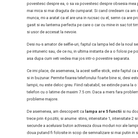
povestesc despre ea, o sa va povestesc despre obsesia mea p
mai mica si mai draguta de cumparat. Si cand credeam ca am o
munca, mi-a aratat ca el are una in rucsac cu el, semn ca are p
gasit si eu lanterna perfecta pe care o car cu mine in sac tot tim
si usor de accesat la nevoie.
Desi nu-s amator de selfie-uri, faptul ca lampa led de la noul se
pe intuneric sau, de ce nu, in ultima instanta de a o folosi pe p
asa dupa cum veti vedea mai jos intr-o povestire separata.
Ce imi place, de asemenea, la acest selfie stick, este faptul ca
si in buzunar. Permite fixarea telefonului foarte bine si, desi e
lampii, nu este deloc greu. Fiind rabatabil, se extinde pana la 
telefon cu o latime de maxim 7.5 cm. Daca a mers fara probleme
probleme majore.
De asemenea, am descoperit ca
lampa are 5 functii
si nu doa
trece prin 4 pozitii, si anume: stins, intensitate 1, intensitate 2 
secunde a aceluiasi buton activeaza doua moduri noi ale lampii,
doua putand fi folosite in scop de semnalizare si mai putin in 