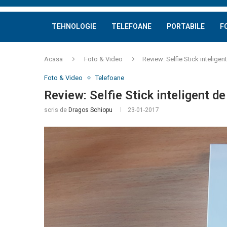
TEHNOLOGIE
TELEFOANE
PORTABILE
F
Acasa
Foto & Video
Review: Selfie Stick inteligent
Foto & Video
Telefoane
Review: Selfie Stick inteligent de
scris de
Dragos Schiopu
23-01-2017