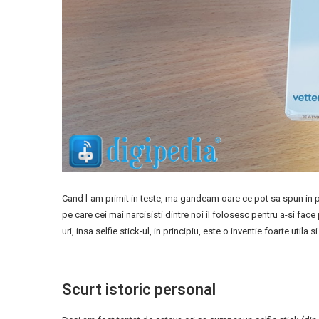
Cand l-am primit in teste, ma gandeam oare ce pot sa spun in p
pe care cei mai narcisisti dintre noi il folosesc pentru a-si f
uri, insa selfie stick-ul, in principiu, este o inventie foarte utila s
Scurt istoric personal