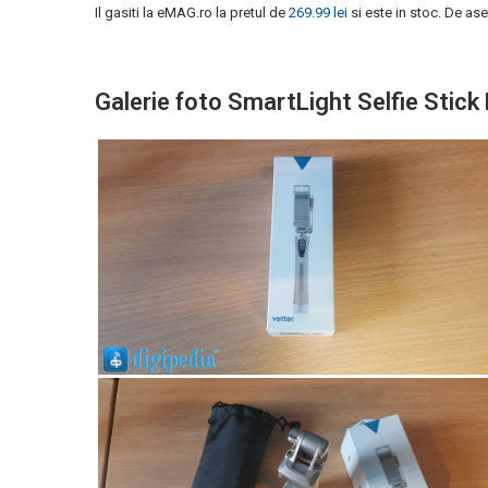
Il gasiti la eMAG.ro la pretul de
269.99 lei
si este in stoc. De ase
Galerie foto SmartLight Selfie Stick