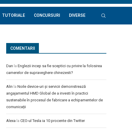
TUTORIALE
CONCURSURI
DIVERSE
COMENTARII
Dan
la
Englezii incep sa fie sceptici cu privire la folosirea
camerelor de supraveghere chinezesti?
Alin
la
Noile device-uri și servicii demonstrează
angajamentul HMD Global de a investi în practici
sustenabile în procesul de fabricare a echipamentelor de
comunicații
Alexa
la
CEO-ul Tesla ia 10 procente din Twitter