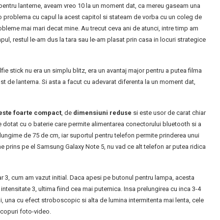
entru lanterne, aveam vreo 10 la un moment dat, ca mereu gaseam una
 problema cu capul la acest capitol si stateam de vorba cu un coleg de
robleme mai mari decat mine. Au trecut ceva ani de atunci, intre timp am
pul, restul le-am dus la tara sau le-am plasat prin casa in locuri strategice
lfie stick nu era un simplu blitz, era un avantaj major pentru a putea filma
ost de lanterna. Si asta a facut cu adevarat diferenta la un moment dat,
este foarte compact
, de
dimensiuni reduse
si este usor de carat chiar
ste dotat cu o baterie care permite alimentarea conectorului bluetooth si a
o lungime de 75 de cm, iar suportul pentru telefon permite prinderea unui
 prins pe el Samsung Galaxy Note 5, nu vad ce alt telefon ar putea ridica
r 3, cum am vazut initial. Daca apesi pe butonul pentru lampa, acesta
si intensitate 3, ultima fiind cea mai puternica. Insa prelungirea cu inca 3-4
 una cu efect stroboscopic si alta de lumina intermitenta mai lenta, cele
scopuri foto-video.