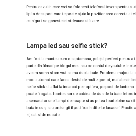
Pentru cazul in care vrei sa folosesti telefonul invers pentru a 
lipita de suport care te poate ajuta la pozitionarea corecta a te
ca sigur i se gaseste intotdeauna utilizare.
Lampa led sau selfie stick?
Am fost la munte acum o saptamana, prilejul perfect pentru a test
parte din filmari pe blogul meu sau pe contul de youtube. Inclus
aveam somn si am vrut sa ma duc la baie. Problema majora la cab
mod automat care facea destul de mult zgomot, mai ales in linis
selfie stick-ul aflat la incarcat pe noptiera, pe post de lanter
poate fi agatat foarte usor de cabina de dus de la baie. Intors 
asemanator unei lampi de noapte si as putea foarte bine sa citesc
bata in sus, sau prelungit il poti fixa in diferite lacasuri. Practic
zi, cat si de noapte.