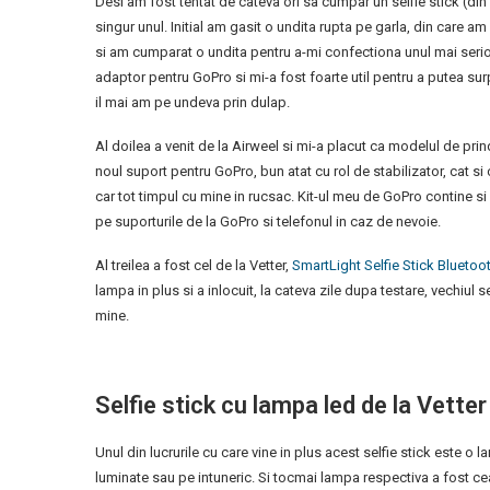
Desi am fost tentat de cateva ori sa cumpar un selfie stick (din a
singur unul. Initial am gasit o undita rupta pe garla, din care 
si am cumparat o undita pentru a-mi confectiona unul mai serio
adaptor pentru GoPro si mi-a fost foarte util pentru a putea surpr
il mai am pe undeva prin dulap.
Al doilea a venit de la Airweel si mi-a placut ca modelul de prin
noul suport pentru GoPro, bun atat cu rol de stabilizator, cat si cu
car tot timpul cu mine in rucsac. Kit-ul meu de GoPro contine si
pe suporturile de la GoPro si telefonul in caz de nevoie.
Al treilea a fost cel de la Vetter,
SmartLight Selfie Stick Bluetoo
lampa in plus si a inlocuit, la cateva zile dupa testare, vechiul s
mine.
Selfie stick cu lampa led de la Vetter
Unul din lucrurile cu care vine in plus acest selfie stick este o 
luminate sau pe intuneric. Si tocmai lampa respectiva a fost ce