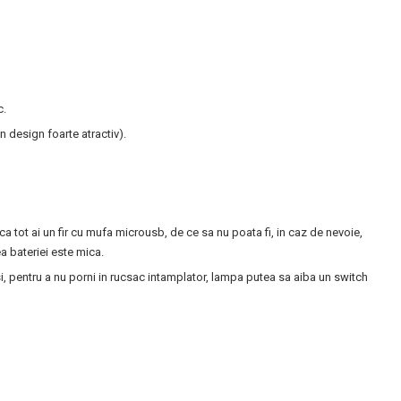
c.
n design foarte atractiv).
ca tot ai un fir cu mufa microusb, de ce sa nu poata fi, in caz de nevoie,
a bateriei este mica.
 si, pentru a nu porni in rucsac intamplator, lampa putea sa aiba un switch