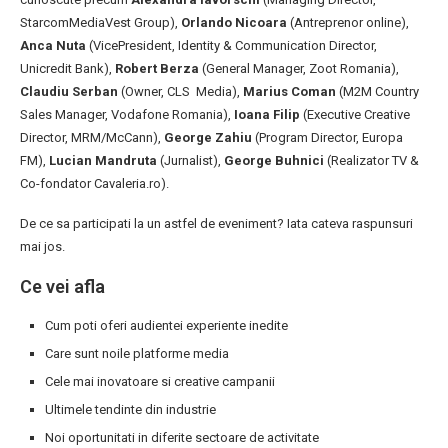
StarcomMediaVest Group),
Orlando Nicoara
(Antreprenor online),
Anca Nuta
(VicePresident, Identity & Communication Director,
Unicredit Bank),
Robert Berza
(General Manager, Zoot Romania),
Claudiu Serban
(Owner, CLS Media),
Marius Coman
(M2M Country
Sales Manager, Vodafone Romania),
Ioana Filip
(Executive Creative
Director, MRM/McCann),
George Zahiu
(Program Director, Europa
FM),
Lucian Mandruta
(Jurnalist),
George Buhnici
(Realizator TV &
Co-fondator Cavaleria.ro).
De ce sa participati la un astfel de eveniment? Iata cateva raspunsuri
mai jos.
Ce vei afla
Cum poti oferi audientei experiente inedite
Care sunt noile platforme media
Cele mai inovatoare si creative campanii
Ultimele tendinte din industrie
Noi oportunitati in diferite sectoare de activitate