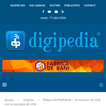
DESPRE NOI
DIGI GARAGE
SUSTINE
PUBLICITATE
CONTACT
vineri, 17 iulie 2026
Acasa
Diverse
Philips 241P6VPJKEB – un monitor de 23,8
inci si rezolutie 4K UHD