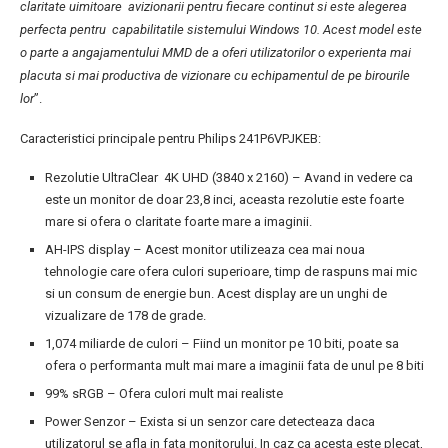
claritate uimitoare aviziona
rii pentru fiecare continut si este alegerea
perfecta pentru capabilitatile sistemului Windows 10. Acest model este
o parte a angajamentului MMD de a oferi utilizatorilor o experienta mai
placuta si mai productiva de vizionare cu echipamentul de pe birourile
lor
”.
Caracteristici principale pentru Philips 241P6VPJKEB:
Rezolutie UltraClear 4K UHD (3840 x 2160) – Avand in vedere ca
este un monitor de doar 23,8 inci, aceasta rezolutie este foarte
mare si ofera o claritate foarte mare a imaginii.
AH-IPS display – Acest monitor utilizeaza cea mai noua
tehnologie care ofera culori superioare, timp de raspuns mai mic
si un consum de energie bun. Acest display are un unghi de
vizualizare de 178 de grade.
1,074 miliarde de culori – Fiind un monitor pe 10 biti, poate sa
ofera o performanta mult mai mare a imaginii fata de unul pe 8 biti
99% sRGB – Ofera culori mult mai realiste
Power Senzor – Exista si un senzor care detecteaza daca
utilizatorul se afla in fata monitorului. In caz ca acesta este plecat,