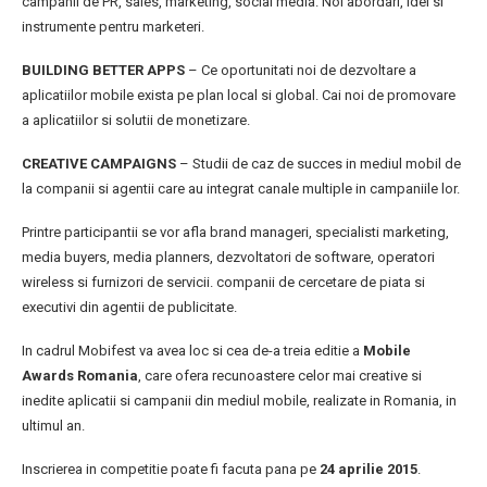
campanii de PR, sales, marketing, social media. Noi abordari, idei si
instrumente pentru marketeri.
BUILDING BETTER APPS
– Ce oportunitati noi de dezvoltare a
aplicatiilor mobile exista pe plan local si global. Cai noi de promovare
a aplicatiilor si solutii de monetizare.
CREATIVE CAMPAIGNS
– Studii de caz de succes in mediul mobil de
la companii si agentii care au integrat canale multiple in campaniile lor.
Printre participantii se vor afla brand manageri, specialisti marketing,
media buyers, media planners, dezvoltatori de software, operatori
wireless si furnizori de servicii. companii de cercetare de piata si
executivi din agentii de publicitate.
In cadrul Mobifest va avea loc si cea de-a treia editie a
Mobile
Awards Romania
, care ofera recunoastere celor mai creative si
inedite aplicatii si campanii din mediul mobile, realizate in Romania, in
ultimul an.
Inscrierea in competitie poate fi facuta pana pe
24 aprilie 2015
.