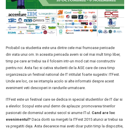
Probabil ca studentia este una dintre cele mai frumoase perioade
din viata unui om. In aceasta perioada avem si cel mai mult timp liber,
timp pe care ar trebui sa il folosim intr-un mod cat mai constructiv
pentru noi. Asta fac si cativa studenti de la ASE care de ceva timp
organizeaza un festival national de IT intitulat foarte sugestiv: ITFest.
Unde are loc, ce se intampla acolo si alte informatii despre acest
eveniment veti descoperi in randurile urmatoare.
ITFest este un festival care se dedica in special studentilor de IT dar si
a elevilor. Scopul este unul demn de aplauze: promovarea tinerilor
pasionati de domeniul acestui secol si anume IT-ul.
Cand are loc
evenimentul?
Daca doriti sa mergeti la ITFest 2015 atunci ar trebui sa
va pregatiti deja. Asta deoarece mai aveti doar putin timp la dispozitie,