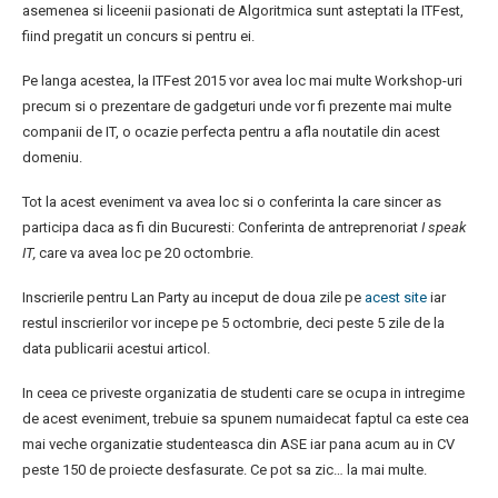
asemenea si liceenii pasionati de Algoritmica sunt asteptati la ITFest,
fiind pregatit un concurs si pentru ei.
Pe langa acestea, la ITFest 2015 vor avea loc mai multe Workshop-uri
precum si o prezentare de gadgeturi unde vor fi prezente mai multe
companii de IT, o ocazie perfecta pentru a afla noutatile din acest
domeniu.
Tot la acest eveniment va avea loc si o conferinta la care sincer as
participa daca as fi din Bucuresti: Conferinta de antreprenoriat
I speak
IT,
care va avea loc pe 20 octombrie.
Inscrierile pentru Lan Party au inceput de doua zile pe
acest site
iar
restul inscrierilor vor incepe pe 5 octombrie, deci peste 5 zile de la
data publicarii acestui articol.
In ceea ce priveste organizatia de studenti care se ocupa in intregime
de acest eveniment, trebuie sa spunem numaidecat faptul ca este cea
mai veche organizatie studenteasca din ASE iar pana acum au in CV
peste 150 de proiecte desfasurate. Ce pot sa zic… la mai multe.