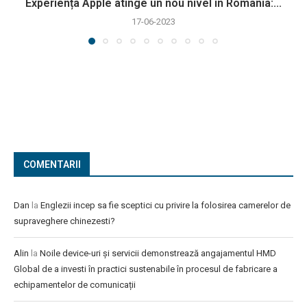
Experiența Apple atinge un nou nivel în România:...
17-06-2023
COMENTARII
Dan
la
Englezii incep sa fie sceptici cu privire la folosirea camerelor de
supraveghere chinezesti?
Alin
la
Noile device-uri și servicii demonstrează angajamentul HMD
Global de a investi în practici sustenabile în procesul de fabricare a
echipamentelor de comunicații