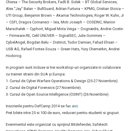
Chiesa – The Security Brokers, Fadli B. Sidek – BT Global Services,
Alex “Jay” Balan – BullGuard, Adrian Furtuna – KPMG, Cristian Stoica –
UTI Group, Benjamin Brown – Akamai Technologies, Roger W. Kuhn, Jr
– CSFI, Dragos Comaneci – Ixia, Moti Joseph – COSEINC, Marion
Marschalek – Cyphort, Miguel Mota Veiga – Dognædis, Andrei Costin
– Firmware.RE, Celil ÜNÜVER – SignalSEC, Julie Gommes –
CybelAngel, Bogdan Belu – Distinct, Tudor Damian, Fahad Ehsan –
USB AG, Rafael Fontes Souza – Green Hats, Yury Chemerkin, Andrei
Hodorog.
In program sunt incluse si trei workshop-uri organizate in colaborare
cu traineri straini din SUA și Europa:
1. Cursul de Cyber Warfare Operations & Design (25-27 Noiembrie).
2. Cursul de Digital Forensics (27 Noiembrie).
3. Cursul de Open Source Intelligence (OSINT) (26 Noiembrie).
Inscrierile pentru DefCamp 2014 se fac
aici.
Pret bilete intre 25 si 100 de euro, reduceri pentru studenti si grupuri.
Evenimentul este organizat cu sprijinul Bitdefender, Safetech