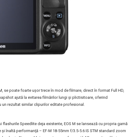
 se poate foarte uşor trece în mod de filmare, direct în format Full HD,
shot ajută la evitarea filmărilor lungi şi plictisitoare, oferind
 un rezultat similar clipurilor editate profesional.
şi flashurile Speedlite deja existente, EOS M se lansează cu propria gamă
te şi înaltă performanţă – EF-M 18-55mm f/3.5-5.6 IS STM standard zoom