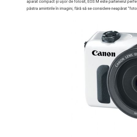
aparat compact şi uşor de folosit, EOS M este partenerul perfect
păstra amintirile în imagini, fără să se considere neapărat “foto