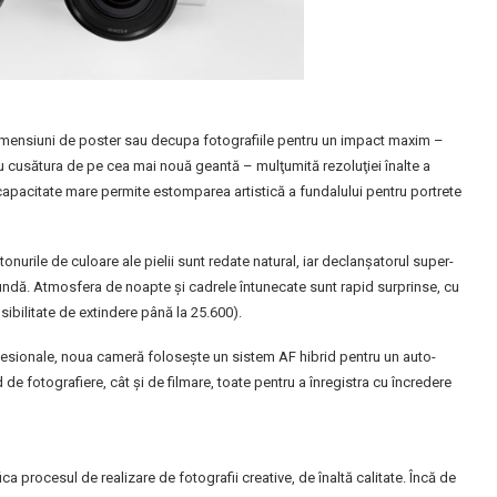
imensiuni de poster sau decupa fotografiile pentru un impact maxim –
u cusătura de pe cea mai nouă geantă – mulţumită rezoluţiei înalte a
apacitate mare permite estomparea artistică a fundalului pentru portrete
tonurile de culoare ale pielii sunt redate natural, iar declanşatorul super-
cundă. Atmosfera de noapte şi cadrele întunecate sunt rapid surprinse, cu
osibilitate de extindere până la 25.600).
rofesionale, noua cameră foloseşte un sistem AF hibrid pentru un auto-
 de fotografiere, cât şi de filmare, toate pentru a înregistra cu încredere
ca procesul de realizare de fotografii creative, de înaltă calitate. Încă de