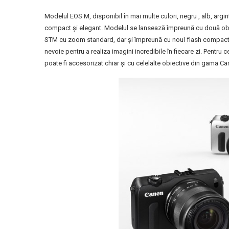
Modelul EOS M, disponibil în mai multe culori, negru , alb, argi
compact şi elegant. Modelul se lansează împreună cu două ob
STM cu zoom standard, dar şi împreună cu noul flash compact EX
nevoie pentru a realiza imagini incredibile în fiecare zi. Pentru c
poate fi accesorizat chiar şi cu celelalte obiective din gama C