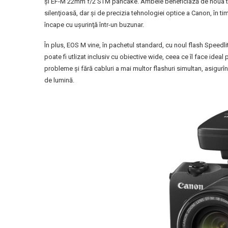
şi EF-M 22mm f/2 STM pancake. Ambele beneficiază de noua te
silenţioasă, dar şi de precizia tehnologiei optice a Canon, în 
încape cu uşurinţă într-un buzunar.
În plus, EOS M vine, în pachetul standard, cu noul flash Speed
poate fi utlizat inclusiv cu obiective wide, ceea ce îl face ideal
probleme şi fără cabluri a mai multor flashuri simultan, asigurî
de lumină.