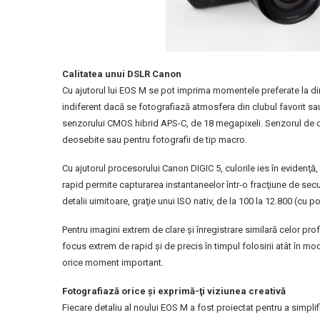
Calitatea unui DSLR Canon
Cu ajutorul lui EOS M se pot imprima momentele preferate la d
indiferent dacă se fotografiază atmosfera din clubul favorit sa
senzorului CMOS hibrid APS-C, de 18 megapixeli. Senzorul de c
deosebite sau pentru fotografii de tip macro.
Cu ajutorul procesorului Canon DIGIC 5, culorile ies în evidenţă, 
rapid permite capturarea instantaneelor într-o fracţiune de se
detalii uimitoare, graţie unui ISO nativ, de la 100 la 12.800 (cu p
Pentru imagini extrem de clare şi înregistrare similară celor p
focus extrem de rapid şi de precis în timpul folosirii atât în mod
orice moment important.
Fotografiază orice şi exprimă-ţi viziunea creativă
Fiecare detaliu al noului EOS M a fost proiectat pentru a simplifi