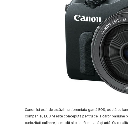
Canon îşi extinde astăzi multipremiata gamă EOS, odată cu l
companiei, EOS M este concepută pentru cei a căror pasiune pen
curiozitati culinare, la modă şi cultură, muzică şi artă. Cu o calit