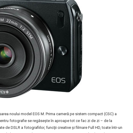
ansarea noului model EOS M. Prima cameră pe sistem compact (CSC) a
tru fotografie se regăseşte în aproape tot ce fac zi de zi – de la
ate de DSLR a fotografiilor, funcţii creative şi filmare Full HD, toate într-un