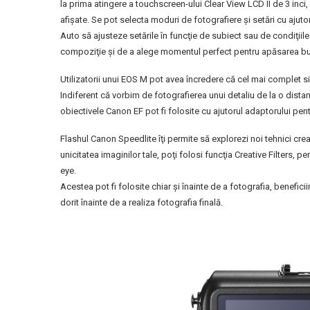
la prima atingere a touchscreen-ului Clear View LCD II de 3 inci, 
afişate. Se pot selecta moduri de fotografiere şi setări cu ajuto
Auto să ajusteze setările în funcţie de subiect sau de condiţiil
compoziţie şi de a alege momentul perfect pentru apăsarea bu
Utilizatorii unui EOS M pot avea încredere că cel mai complet s
Indiferent că vorbim de fotografierea unui detaliu de la o distan
obiectivele Canon EF pot fi folosite cu ajutorul adaptorului pen
Flashul Canon Speedlite îţi permite să explorezi noi tehnici creat
unicitatea imaginilor tale, poţi folosi funcţia Creative Filters,
eye.
Acestea pot fi folosite chiar şi înainte de a fotografia, benefici
dorit înainte de a realiza fotografia finală.