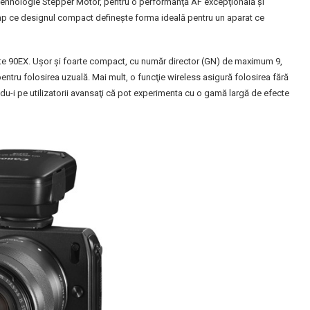
hnologie Stepper Motor, pentru o performanţă AF excepţională şi
timp ce designul compact defineşte forma ideală pentru un aparat ce
lite 90EX. Uşor şi foarte compact, cu număr director (GN) de maximum 9,
 pentru folosirea uzuală. Mai mult, o funcţie wireless asigură folosirea fără
ndu-i pe utilizatorii avansaţi că pot experimenta cu o gamă largă de efecte