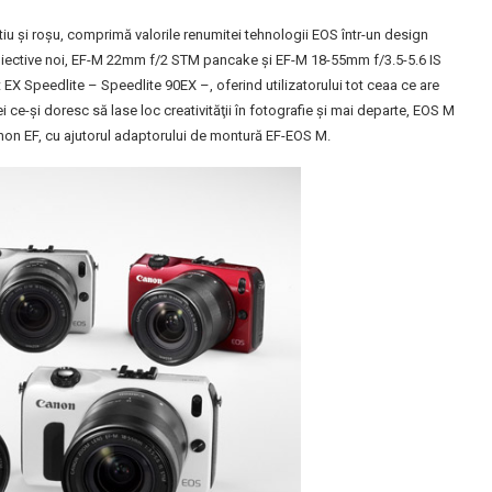
ntiu şi roşu, comprimă valorile renumitei tehnologii EOS într-un design
iective noi, EF-M 22mm f/2 STM pancake şi EF-M 18-55mm f/3.5-5.6 IS
 Speedlite – Speedlite 90EX –, oferind utilizatorului tot ceaa ce are
ei ce-şi doresc să lase loc creativităţii în fotografie şi mai departe, EOS M
anon EF, cu ajutorul adaptorului de montură EF-EOS M.