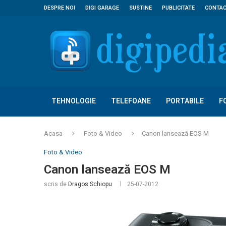
DESPRE NOI
DIGI GARAGE
SUSTINE
PUBLICITATE
CONTA
TEHNOLOGIE
TELEFOANE
PORTABILE
F
Acasa
Foto & Video
Canon lansează EOS M
Foto & Video
Canon lansează EOS M
scris de
Dragos Schiopu
25-07-2012