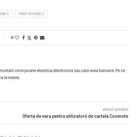
ONE 5
PRET IPHONE 5
0
montam orice jucarie electrica/electronica sau care avea butoane. Pe ce
 le testez.
articol urmator
Oferta de vara pentru utilizatorii de cartela Cosmote