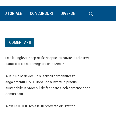
TUTORIALE
CONCURSURI
DIVERSE
COMENTARII
Dan
la
Englezii incep sa fie sceptici cu privire la folosirea
camerelor de supraveghere chinezesti?
Alin
la
Noile device-uri și servicii demonstrează
angajamentul HMD Global de a investi în practici
sustenabile în procesul de fabricare a echipamentelor de
comunicații
Alexa
la
CEO-ul Tesla ia 10 procente din Twitter