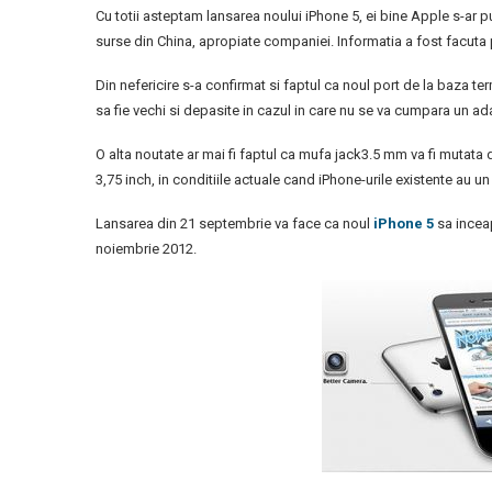
Cu totii asteptam lansarea noului iPhone 5, ei bine Apple s-a
surse din China, apropiate companiei. Informatia a fost facuta p
Din nefericire s-a confirmat si faptul ca noul port de la baza te
sa fie vechi si depasite in cazul in care nu se va cumpara un ad
O alta noutate ar mai fi faptul ca mufa jack3.5 mm va fi mutata d
3,75 inch, in conditiile actuale cand iPhone-urile existente au un
Lansarea din 21 septembrie va face ca noul
iPhone 5
sa inceap
noiembrie 2012.