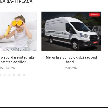
EA SA-TI PLACA
 o abordare integrată
Mergi la sigur cu o dubă second
nătatea copiilor...
hand...
15-07-2026
02-06-2026