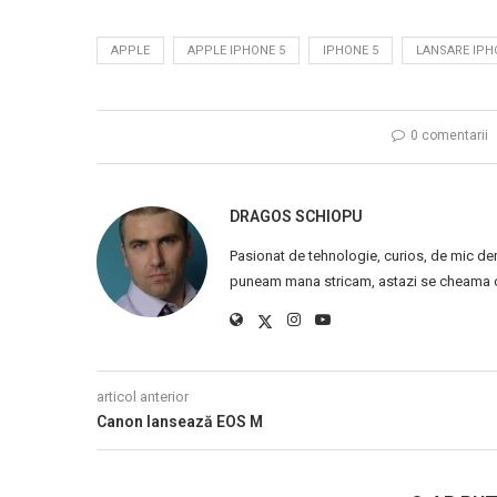
APPLE
APPLE IPHONE 5
IPHONE 5
LANSARE IPH
0 comentarii
DRAGOS SCHIOPU
Pasionat de tehnologie, curios, de mic de
puneam mana stricam, astazi se cheama ca
articol anterior
Canon lansează EOS M