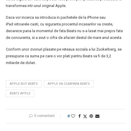
transformea intr-unul original Apple.
Daca vor incerca sa introduca in pachetele de la iPhone sau
iPad viitoarele casti, cu siguranta procentul incasarilor va creste,
deoarece pana la momentul de fata Beats nu s-a lasat mai prejos fata
de concurenta, si a avut o cifra de afaceri destul de mare anul acesta.
Conform unor zvonuri plasate pe reteaua sociala a lui Zuckerberg, se
presupune ca suma pe care o vor plati pentru Beats va fi de 3,2
miliarde de dolari.
APPLE BUY BEATS
APPLE VA CUMPARA BEATS
BEATS APPLE
0 comentarii
0