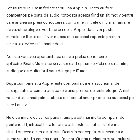
Totusi trebuie luat in federe faptul ca Apple si Beats au fost
competitori pe piata de audio, totodata acesta fiind un alt motiv pentru
care ar vrea sa preia conducerea companiei. In cele din urma, ramane
de vazut ce alegere vor face cei de la Apple, daca vor pastra
numele de Beats sau il vor masca sub aceeasi expresie precum
celelalte device-uri lansate de ei.
Acestia vor avea oportunitatea si de a prelua conducerea
aplicatiei Beats Music, ce serveste ca drept un serviciu de streaming
audio, pe care ulterior il vor adauga pe iTunes.
Dupa cum bine stiti Apple, este compania care a avut numai de
castigat atunci cand a pus bazele unui proiect de tenhnologie. Aminti-
va cand au lansat prima tableta sau primul smartphone, cu succesul pe
care l-au avut.
Nu e de mirare ca vor sa puna mana pe cat mai multe companii de
periferice IT, intrucat tinta lor principala este calitatea, si oferirea
clientilor ceea ce este mai bun. Beats in conceptia lor inseamna o
sursa sigura din care sa poata face profit prin preluarea produsului si