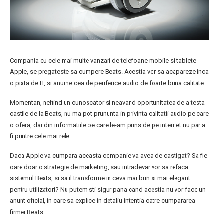
Compania cu cele mai multe vanzari de telefoane mobile si tablete
Apple, se pregateste sa cumpere Beats. Acestia vor sa acapareze inca
o piata de IT, si anume cea de periferice audio de foarte buna calitate.
Momentan, nefiind un cunoscator si neavand oportunitatea de a testa
castile de la Beats, nu ma pot prununta in privinta calitatii audio pe care
o ofera, dar din informatiile pe care le-am prins de pe internet nu par a
fi printre cele mai rele.
Daca Apple va cumpara aceasta companie va avea de castigat? Sa fie
oare doar o strategie de marketing, sau intradevar vor sa refaca
sistemul Beats, si sa il transforme in ceva mai bun si mai elegant
pentru utilizatori? Nu putem sti sigur pana cand acestia nu vor face un
anunt oficial, in care sa explice in detaliu intentia catre cumpararea
firmei Beats.