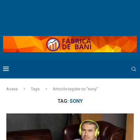
Acasa
Tags
Articole taguite cu "sony"
TAG:
SONY