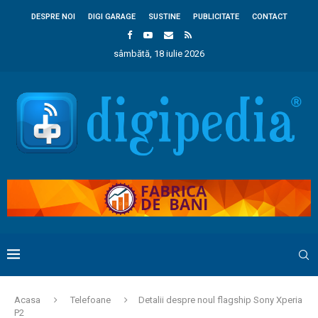
DESPRE NOI
DIGI GARAGE
SUSTINE
PUBLICITATE
CONTACT
sâmbătă, 18 iulie 2026
Acasa
Telefoane
Detalii despre noul flagship Sony Xperia
P2