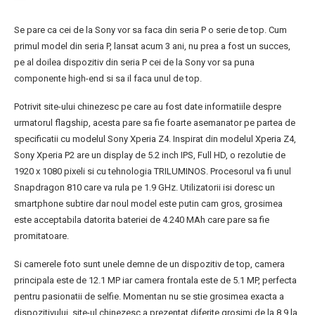
Se pare ca cei de la Sony vor sa faca din seria P o serie de top. Cum
primul model din seria P, lansat acum 3 ani, nu prea a fost un succes,
pe al doilea dispozitiv din seria P cei de la Sony vor sa puna
componente high-end si sa il faca unul de top.
Potrivit site-ului chinezesc pe care au fost date informatiile despre
urmatorul flagship, acesta pare sa fie foarte asemanator pe partea de
specificatii cu modelul Sony Xperia Z4. Inspirat din modelul Xperia Z4,
Sony Xperia P2 are un display de 5.2 inch IPS, Full HD, o rezolutie de
1920 x 1080 pixeli si cu tehnologia TRILUMINOS. Procesorul va fi unul
Snapdragon 810 care va rula pe 1.9 GHz. Utilizatorii isi doresc un
smartphone subtire dar noul model este putin cam gros, grosimea
este acceptabila datorita bateriei de 4.240 MAh care pare sa fie
promitatoare.
Si camerele foto sunt unele demne de un dispozitiv de top, camera
principala este de 12.1 MP iar camera frontala este de 5.1 MP, perfecta
pentru pasionatii de selfie. Momentan nu se stie grosimea exacta a
dispozitivului, site-ul chinezesc a prezentat diferite grosimi de la 8,9 la