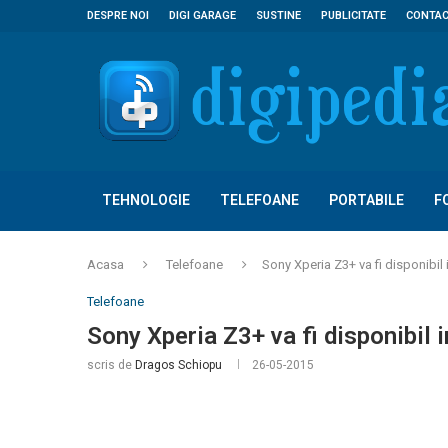
DESPRE NOI
DIGI GARAGE
SUSTINE
PUBLICITATE
CONTA
TEHNOLOGIE
TELEFOANE
PORTABILE
F
Acasa
Telefoane
Sony Xperia Z3+ va fi disponibil 
Telefoane
Sony Xperia Z3+ va fi disponibil 
scris de
Dragos Schiopu
26-05-2015