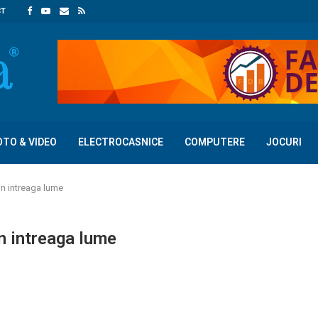
CT
OTO & VIDEO
ELECTROCASNICE
COMPUTERE
JOCURI
in intreaga lume
in intreaga lume