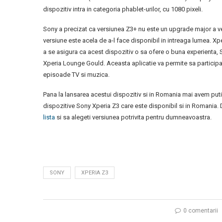
dispozitiv intra in categoria phablet-urilor, cu 1080 pixeli.
Sony a precizat ca versiunea Z3+ nu este un upgrade major a ve
versiune este acela de a-l face disponibil in intreaga lumea. Xpe
a se asigura ca acest dispozitiv o sa ofere o buna experienta, So
Xperia Lounge Gould. Aceasta aplicatie va permite sa participati 
episoade TV si muzica.
Pana la lansarea acestui dispozitiv si in Romania mai avem pu
dispozitive Sony Xperia Z3 care este disponibil si in Romania. D
lista
si sa alegeti versiunea potrivita pentru dumneavoastra.
SONY
XPERIA Z3
0 comentarii