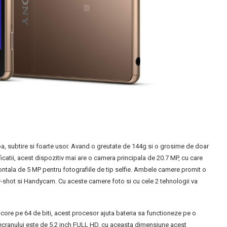
apa, subtire si foarte usor. Avand o greutate de 144g si o grosime de doar
icatii, acest dispozitiv mai are o camera principala de 20.7 MP, cu care
frontala de 5 MP pentru fotografiile de tip selfie. Ambele camere promit o
r-shot si Handycam. Cu aceste camere foto si cu cele 2 tehnologii va
ore pe 64 de biti, acest procesor ajuta bateria sa functioneze pe o
-ul ecranului este de 5.2 inch FULL HD, cu aceasta dimensiune acest