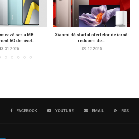
nsează seria M8:
Xiaomi dă startul ofertelor de iarnă:
ment 5G de nivel...
reduceri de...
13-01-2026
09-12-2025
FACEBOOK
YOUTUBE
EMAIL
RSS