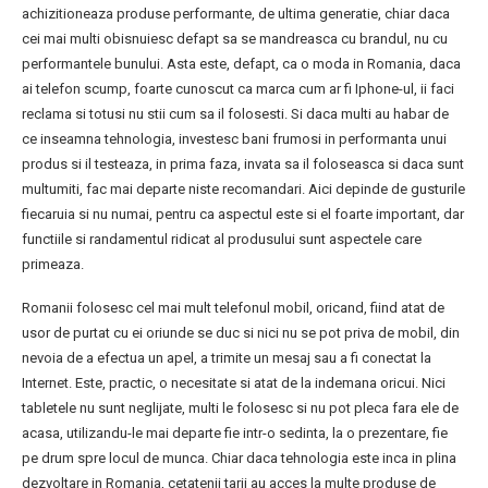
achizitioneaza produse performante, de ultima generatie, chiar daca
cei mai multi obisnuiesc defapt sa se mandreasca cu brandul, nu cu
performantele bunului. Asta este, defapt, ca o moda in Romania, daca
ai telefon scump, foarte cunoscut ca marca cum ar fi Iphone-ul, ii faci
reclama si totusi nu stii cum sa il folosesti. Si daca multi au habar de
ce inseamna tehnologia, investesc bani frumosi in performanta unui
produs si il testeaza, in prima faza, invata sa il foloseasca si daca sunt
multumiti, fac mai departe niste recomandari. Aici depinde de gusturile
fiecaruia si nu numai, pentru ca aspectul este si el foarte important, dar
functiile si randamentul ridicat al produsului sunt aspectele care
primeaza.
Romanii folosesc cel mai mult telefonul mobil, oricand, fiind atat de
usor de purtat cu ei oriunde se duc si nici nu se pot priva de mobil, din
nevoia de a efectua un apel, a trimite un mesaj sau a fi conectat la
Internet. Este, practic, o necesitate si atat de la indemana oricui. Nici
tabletele nu sunt neglijate, multi le folosesc si nu pot pleca fara ele de
acasa, utilizandu-le mai departe fie intr-o sedinta, la o prezentare, fie
pe drum spre locul de munca. Chiar daca tehnologia este inca in plina
dezvoltare in Romania, cetatenii tarii au acces la multe produse de