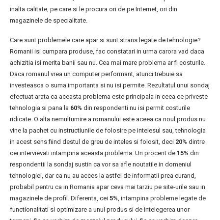
inalta calitate, pe care si le procura ori de pe Internet, ori din
magazinele de specialitate.
Care sunt problemele care apar si sunt strans legate de tehnologie?
Romanii isi cumpara produse, fac constatari in urma carora vad daca
achizitia isi merita banii sau nu. Cea mai mare problema ar fi costurile.
Daca romanul vrea un computer performant, atunci trebuie sa
investeasca o suma importanta si nu isi permite. Rezultatul unui sondaj
efectuat arata ca aceasta problema este principala in ceea ce priveste
tehnologia si pana la
60%
din respondenti nu isi permit costurile
ridicate. O alta nemultumire a romanului este aceea ca noul produs nu
vine la pachet cu instructiunile de folosire pe intelesul sau, tehnologia
in acest sens fiind destul de greu de inteles si folosit, deci
20%
dintre
cei intervievati intampina aceasta problema. Un procent de
15%
din
respondentii la sondaj sustin ca vor sa afle noutatile in domeniul
tehnologiei, dar ca nu au acces la astfel de informatii prea curand,
probabil pentru ca in Romania apar ceva mai tarziu pe site-urile sau in
magazinele de profil. Diferenta, cei
5%
, intampina probleme legate de
functionalitati si optimizare a unui produs si de intelegerea unor