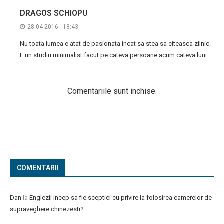
DRAGOS SCHIOPU
28-04-2016 - 18:43
Nu toata lumea e atat de pasionata incat sa stea sa citeasca zilnic.
E un studiu minimalist facut pe cateva persoane acum cateva luni.
Comentariile sunt inchise.
COMENTARII
Dan
la
Englezii incep sa fie sceptici cu privire la folosirea camerelor de
supraveghere chinezesti?