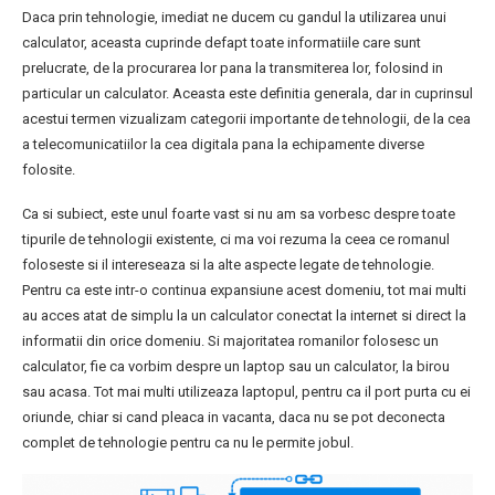
Daca prin tehnologie, imediat ne ducem cu gandul la utilizarea unui
calculator, aceasta cuprinde defapt toate informatiile care sunt
prelucrate, de la procurarea lor pana la transmiterea lor, folosind in
particular un calculator. Aceasta este definitia generala, dar in cuprinsul
acestui termen vizualizam categorii importante de tehnologii, de la cea
a telecomunicatiilor la cea digitala pana la echipamente diverse
folosite.
Ca si subiect, este unul foarte vast si nu am sa vorbesc despre toate
tipurile de tehnologii existente, ci ma voi rezuma la ceea ce romanul
foloseste si il intereseaza si la alte aspecte legate de tehnologie.
Pentru ca este intr-o continua expansiune acest domeniu, tot mai multi
au acces atat de simplu la un calculator conectat la internet si direct la
informatii din orice domeniu. Si majoritatea romanilor folosesc un
calculator, fie ca vorbim despre un laptop sau un calculator, la birou
sau acasa. Tot mai multi utilizeaza laptopul, pentru ca il port purta cu ei
oriunde, chiar si cand pleaca in vacanta, daca nu se pot deconecta
complet de tehnologie pentru ca nu le permite jobul.