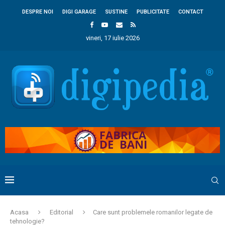
DESPRE NOI
DIGI GARAGE
SUSTINE
PUBLICITATE
CONTACT
vineri, 17 iulie 2026
Acasa
Editorial
Care sunt problemele romanilor legate de
tehnologie?