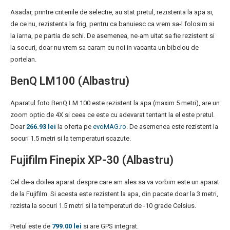
Asadar, printre criteriile de selectie, au stat pretul, rezistenta la apa si,
de ce nu, rezistenta la frig, pentru ca banuiesc ca vrem sa-l folosim si
la iarna, pe partia de schi. De asemenea, ne-am uitat sa fie rezistent si
la socuri, doar nu vrem sa caram cu noi in vacanta un bibelou de
portelan.
BenQ LM100 (Albastru)
Aparatul foto BenQ LM 100 este rezistent la apa (maxim 5 metri), are un
zoom optic de 4X si ceea ce este cu adevarat tentant la el este pretul.
Doar
266.93 lei
la oferta pe
evoMAG.ro
. De asemenea este rezistent la
socuri 1.5 metri si la temperaturi scazute.
Fujifilm Finepix XP-30 (Albastru)
Cel de-a doilea aparat despre care am ales sa va vorbim este un aparat
de la Fujifilm. Si acesta este rezistent la apa, din pacate doar la 3 metri,
rezista la socuri 1.5 metri si la temperaturi de -10 grade Celsius.
Pretul este de
799.00 lei
si are GPS integrat.