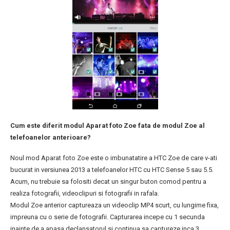
Cum este diferit modul Aparat foto Zoe fata de modul Zoe al
telefoanelor anterioare?
Noul mod Aparat foto Zoe este o imbunatatire a HTC Zoe de care v-ati
bucurat in versiunea 2013 a telefoanelor HTC cu HTC Sense 5 sau 5.5.
Acum, nu trebuie sa folositi decat un singur buton comod pentru a
realiza fotografii, videoclipuri si fotografii in rafala.
Modul Zoe anterior captureaza un videoclip MP4 scurt, cu lungime fixa,
impreuna cu o serie de fotografii. Capturarea incepe cu 1 secunda
inainte de a apasa declansatorul si continua sa captureze inca 3