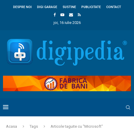
DESPRE NOI
DIGI GARAGE
SUSTINE
PUBLICITATE
CONTACT
joi, 16 iulie 2026
Acasa
Tags
Articole taguite cu "Microsoft"