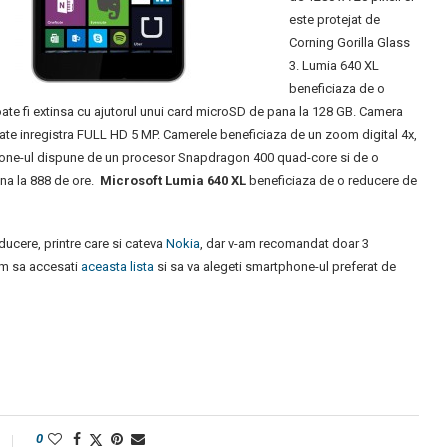
este protejat de
Corning Gorilla Glass
3. Lumia 640 XL
beneficiaza de o
te fi extinsa cu ajutorul unui card microSD de pana la 128 GB. Camera
poate inregistra FULL HD 5 MP. Camerele beneficiaza de un zoom digital 4x,
phone-ul dispune de un procesor Snapdragon 400 quad-core si de o
na la 888 de ore.
Microsoft Lumia 640 XL
beneficiaza de o reducere de
ducere, printre care si cateva
Nokia
, dar v-am recomandat doar 3
am sa accesati
aceasta lista
si sa va alegeti smartphone-ul preferat de
0