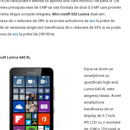
 8 GB care poate fi extinsa cu ajutorul unui card microSD de pana la 128
era principala este de 5 MP iar cea frontala de doar 0.3 MP care promite
rienta Skype complet integrata.
Microsoft 532 Lumia
dual-sim
ciaza de o reducere de 28% si se poate achizitiona de
aici
la pretul de
lei iar versiunea single-sim beneficiaza de o reducere de 33% si se poate
tiona de
aici
la pretul de 299.99 lei.
oft Lumia 640 XL
Daca ne dorim un
smartphone cu
specificatii high-end,
Lumia 640 XL este
alegerea ideala. Acest
smartphone
beneficiaza de un
display de 5.7 inch,
IPS LCD cu o rezolutie
de 1280 x 720 pixeli si