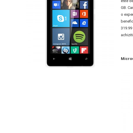
este de
GB. Cam
o expe
benefi
319.99 
achizi
Micros