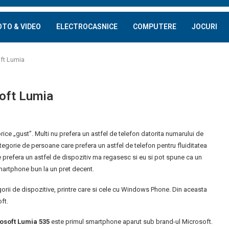
OTO & VIDEO
ELECTROCASNICE
COMPUTERE
JOCURI
oft Lumia
soft Lumia
ice „gust”. Multi nu prefera un astfel de telefon datorita numarului de
tegorie de persoane care prefera un astfel de telefon pentru fluiditatea
 prefera un astfel de dispozitiv ma regasesc si eu si pot spune ca un
smartphone bun la un pret decent.
rii de dispozitive, printre care si cele cu Windows Phone. Din aceasta
ft.
osoft Lumia 535
este primul smartphone aparut sub brand-ul Microsoft.