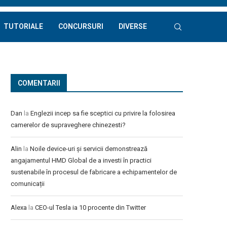
TUTORIALE
CONCURSURI
DIVERSE
COMENTARII
Dan
la
Englezii incep sa fie sceptici cu privire la folosirea
camerelor de supraveghere chinezesti?
Alin
la
Noile device-uri și servicii demonstrează
angajamentul HMD Global de a investi în practici
sustenabile în procesul de fabricare a echipamentelor de
comunicații
Alexa
la
CEO-ul Tesla ia 10 procente din Twitter