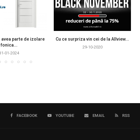
 avea parte de izolare
Cu ce surpriza vin cei de la Allview...
fonica...
29-10-2020
31-01-2024
FACEBOOK
YOUTUBE
EMAIL
RSS