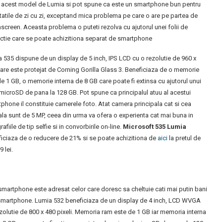
 acest model de Lumia si pot spune ca este un smartphone bun pentru
itatile de zi cu zi, exceptand mica problema pe care o are pe partea de
screen. Aceasta problema o puteti rezolva cu ajutorul unei folii de
ctie care se poate achizitiona separat de smartphone
 535 dispune de un display de 5 inch, IPS LCD cu o rezolutie de 960 x
are este protejat de Corning Gorilla Glass 3. Beneficiaza de o memorie
e 1 GB, o memorie interna de 8 GB care poate fi extinsa cu ajutorul unui
microSD de pana la 128 GB. Pot spune ca principalul atuu al acestui
phone il constituie camerele foto. Atat camera principala cat si cea
ala sunt de 5 MP, ceea din urma va ofera o experienta cat mai buna in
afiile de tip selfie si in convorbirile on-line.
Microsoft 535 Lumia
iciaza de o reducere de 21% si se poate achizitiona de
aici
la pretul de
9 lei.
smartphone este adresat celor care doresc sa cheltuie cati mai putin
bani
smartphone. Lumia 532 beneficiaza de un display de 4 inch, LCD WVGA
zolutie de 800 x 480 pixeli. Memoria ram este de 1 GB iar memoria interna