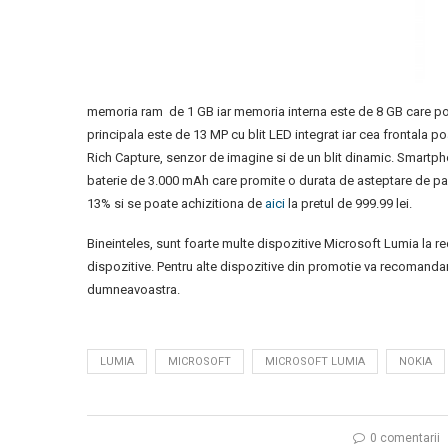
memoria ram de 1 GB iar memoria interna este de 8 GB care poa
principala este de 13 MP cu blit LED integrat iar cea frontala 
Rich Capture, senzor de imagine si de un blit dinamic. Smart
baterie de 3.000 mAh care promite o durata de asteptare de pa
13% si se poate achizitiona de
aici
la pretul de 999.99 lei.
Bineinteles, sunt foarte multe dispozitive Microsoft Lumia la re
dispozitive. Pentru alte dispozitive din promotie va recomand
dumneavoastra.
LUMIA
MICROSOFT
MICROSOFT LUMIA
NOKIA
0 comentarii