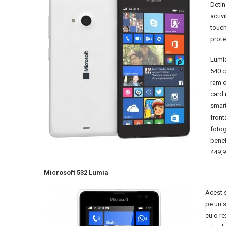
Detin
activ
touch
prote
Lumia
540 c
ram d
card 
smart
front
fotogr
benef
449,9
Microsoft 532 Lumia
Acest 
pe un 
cu o re