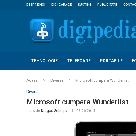
DESPRE NOI
DIGI GARAGE
SUSTINE
PUBLICITATE
CONTA
TEHNOLOGIE
TELEFOANE
PORTABILE
F
Acasa
Diverse
Microsoft cumpara Wunderlist
Diverse
Microsoft cumpara Wunderlist
scris de
Dragos Schiopu
03-06-2015