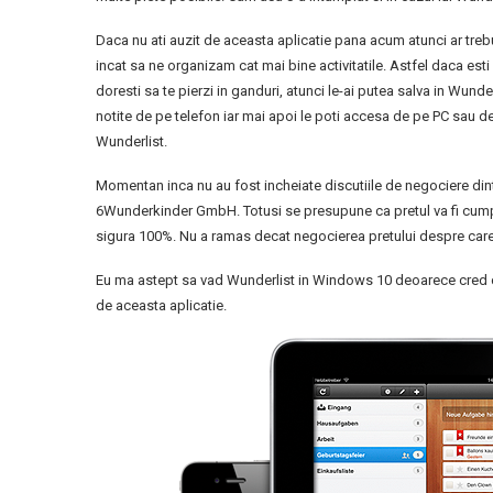
Daca nu ati auzit de aceasta aplicatie pana acum atunci ar trebui
incat sa ne organizam cat mai bine activitatile. Astfel daca est
doresti sa te pierzi in ganduri, atunci le-ai putea salva in Wunder
notite de pe telefon iar mai apoi le poti accesa de pe PC sau de
Wunderlist.
Momentan inca nu au fost incheiate discutiile de negociere din
6Wunderkinder GmbH. Totusi se presupune ca pretul va fi cumpri
sigura 100%. Nu a ramas decat negocierea pretului despre care 
Eu ma astept sa vad Wunderlist in Windows 10 deoarece cred ca un
de aceasta aplicatie.