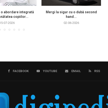
 o abordare integrată
Mergi la sigur cu o dubă second
nătatea copiilor...
hand...
15-07-2026
02-06-2026
FACEBOOK
YOUTUBE
EMAIL
RSS