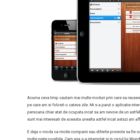
Acuma ceva timp cautam mai multe moduri prin care sa reusesc
pe care am si folosit-o cateva zile. Mi s-a parut o aplicatie in
persoana chiar atat de ocupata incat sa am nevoie de un astfel d
sunt mai interesati de aceasta unealta astfel incat astazi am a
E deja o moda ca micile companii sau diferite proiecte sa fie 
multe piete posibile. Cam asa s-a intamplat si in cazul lui Wunde