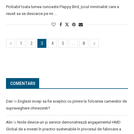
Probabil toata lumea cunoaste Flappy Bird, jocul minimalist care a
reusit sa se descarce pe mi …
1
2
3
4
5
…
8
COMENTARII
Dan
la
Englezii incep sa fie sceptici cu privire la folosirea camerelor de
supraveghere chinezesti?
Alin
la
Noile device-uri și servicii demonstrează angajamentul HMD
Global de a investi în practici sustenabile în procesul de fabricare a