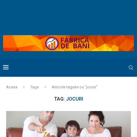
Acasa
Tags
Articole taguite cu "jocuri"
TAG:
JOCURI