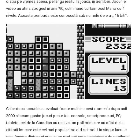
distra pe vremea aceea, pe langa iesitul la joaca, in aer liber. Jocurile
video au atins apogeul in anii ’90, culminand cu faimosul Mario cu 4
nivele. Aceasta perioada este cunoscută sub numele de era ,, 16 biti”.
Chiar daca lucrurile au evoluat foarte mult in acest domeniu dupa anii
2000 si acum gasim jocuri peste tot- console, smartphone-uri, PC,
tablete- cei de la Guradian au realizat un poll prin care au aflat de la
cititorii lor care este cel mai popular joc old-school. Un singur lucru e
cert, fiecare dintre noi are un joc preferat care ii aminteste de copilarie