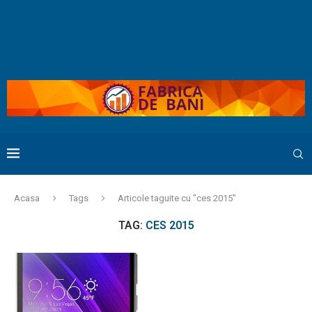
Acasa
Tags
Articole taguite cu "ces 2015"
TAG:
CES 2015