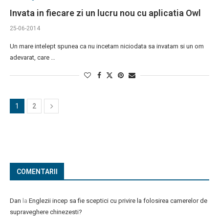
Invata in fiecare zi un lucru nou cu aplicatia Owl
25-06-2014
Un mare intelept spunea ca nu incetam niciodata sa invatam si un om
adevarat, care …
1
2
COMENTARII
Dan
la
Englezii incep sa fie sceptici cu privire la folosirea camerelor de
supraveghere chinezesti?