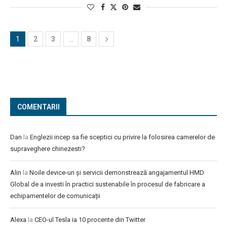
1
2
3
…
8
COMENTARII
Dan
la
Englezii incep sa fie sceptici cu privire la folosirea camerelor de
supraveghere chinezesti?
Alin
la
Noile device-uri și servicii demonstrează angajamentul HMD
Global de a investi în practici sustenabile în procesul de fabricare a
echipamentelor de comunicații
Alexa
la
CEO-ul Tesla ia 10 procente din Twitter