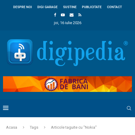
DESPRE NOI
DIGI GARAGE
SUSTINE
PUBLICITATE
CONTACT
joi, 16 iulie 2026
Acasa
Tags
Articole taguite cu "Nokia"