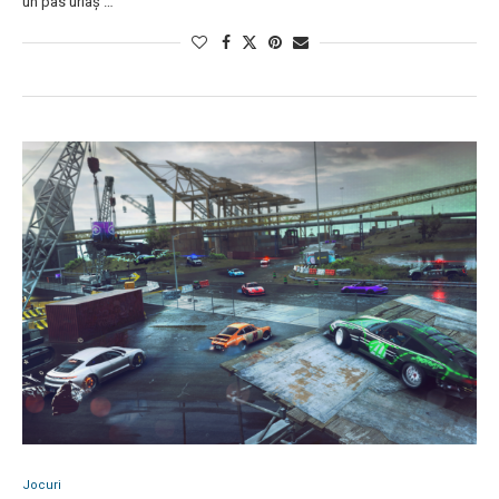
un pas uriaș …
Jocuri