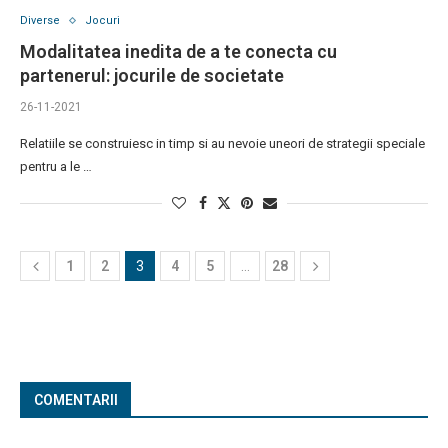
Diverse
Jocuri
Modalitatea inedita de a te conecta cu
partenerul: jocurile de societate
26-11-2021
Relatiile se construiesc in timp si au nevoie uneori de strategii speciale
pentru a le …
1
2
3
4
5
…
28
COMENTARII