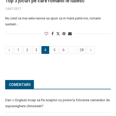
Top 3 jocuri pe care romanii le iubesc
14-07-2017
Nu cred ca mai este nevoie sa spun ca in mare parte noi, romanii
suntem …
1
2
3
4
5
6
…
28
COMENTARII
Dan
la
Englezii incep sa fie sceptici cu privire la folosirea camerelor de
supraveghere chinezesti?