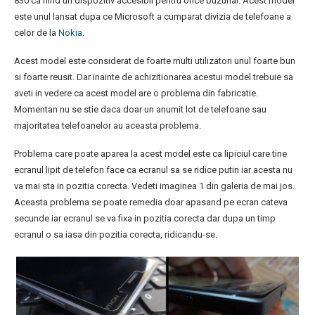
830 ca fiind un dispozitiv accesibil pentru orice buzunar. Acest model
este unul lansat dupa ce Microsoft a cumparat divizia de telefoane a
celor de la
Nokia
.
Acest model este considerat de foarte multi utilizatori unul foarte bun
si foarte reusit. Dar inainte de achizitionarea acestui model trebuie sa
aveti in vedere ca acest model are o problema din fabricatie.
Momentan nu se stie daca doar un anumit lot de telefoane sau
majoritatea telefoanelor au aceasta problema.
Problema care poate aparea la acest model este ca lipiciul care tine
ecranul lipit de telefon face ca ecranul sa se ridice putin iar acesta nu
va mai sta in pozitia corecta. Vedeti imaginea 1 din galeria de mai jos.
Aceasta problema se poate remedia doar apasand pe ecran cateva
secunde iar ecranul se va fixa in pozitia corecta dar dupa un timp
ecranul o sa iasa din pozitia corecta, ridicandu-se.