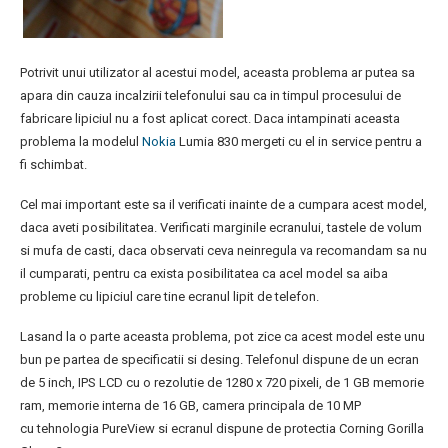
Potrivit unui utilizator al acestui model, aceasta problema ar putea sa
apara din cauza incalzirii telefonului sau ca in timpul procesului de
fabricare lipiciul nu a fost aplicat corect. Daca intampinati aceasta
problema la modelul
Nokia
Lumia 830 mergeti cu el in service pentru a
fi schimbat.
Cel mai important este sa il verificati inainte de a cumpara acest model,
daca aveti posibilitatea. Verificati marginile ecranului, tastele de volum
si mufa de casti, daca observati ceva neinregula va recomandam sa nu
il cumparati, pentru ca exista posibilitatea ca acel model sa aiba
probleme cu lipiciul care tine ecranul lipit de telefon.
Lasand la o parte aceasta problema, pot zice ca acest model este unu
bun pe partea de specificatii si desing. Telefonul dispune de un ecran
de 5 inch, IPS LCD cu o rezolutie de 1280 x 720 pixeli, de 1 GB memorie
ram, memorie interna de 16 GB, camera principala de 10 MP
cu tehnologia PureView si ecranul dispune de protectia Corning Gorilla