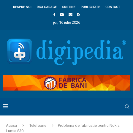
DESPRE NOI
DIGI GARAGE
SUSTINE
PUBLICITATE
CONTACT
joi, 16 iulie 2026
Acasa
Telefoane
Problema de fabricatie pentru Nokia
Lumia 830