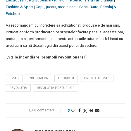
Electrocasnice & Supermarket
|
Ingrijire personala & Parfurumuri
|
Fashion & Sport
|
Copii, jucarii, media carti
|
Casa
|
Auto, Bricolaj &
Petshop.
Va recomandam cu incredere sa achizitionati produsele de mai sus,
intrucat conform producatorilor si testelor facute pana la aceasta ora,
anduranta si performanta sunt peste asteptarile tuturor, astfel incat nu
aveti cum sa fiti dezamagiti din acest punct de vedere.
„3 zile incendiare, promotii revolutionare!”
EMAG
PRETURILOR
PROMOTII
PROMOTII EMAG
REVOLUTIA
REVOLUTIA PRETURILOR
0 comentarii
0