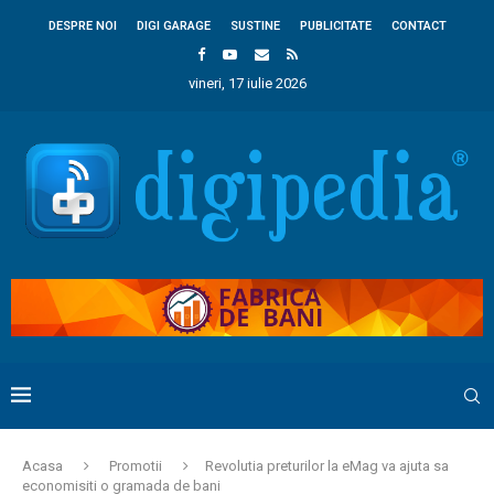
DESPRE NOI
DIGI GARAGE
SUSTINE
PUBLICITATE
CONTACT
vineri, 17 iulie 2026
Acasa
Promotii
Revolutia preturilor la eMag va ajuta sa
economisiti o gramada de bani