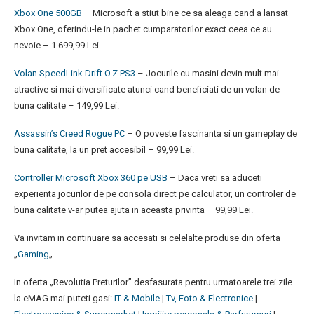
Xbox One 500GB
– Microsoft a stiut bine ce sa aleaga cand a lansat
Xbox One, oferindu-le in pachet cumparatorilor exact ceea ce au
nevoie – 1.699,99 Lei.
Volan SpeedLink Drift O.Z PS3
– Jocurile cu masini devin mult mai
atractive si mai diversificate atunci cand beneficiati de un volan de
buna calitate – 149,99 Lei.
Assassin’s Creed Rogue PC
– O poveste fascinanta si un gameplay de
buna calitate, la un pret accesibil – 99,99 Lei.
Controller Microsoft Xbox 360 pe USB
– Daca vreti sa aduceti
experienta jocurilor de pe consola direct pe calculator, un controler de
buna calitate v-ar putea ajuta in aceasta privinta – 99,99 Lei.
Va invitam in continuare sa accesati si celelalte produse din oferta
„
Gaming
„.
In oferta „Revolutia Preturilor” desfasurata pentru urmatoarele trei zile
la eMAG mai puteti gasi:
IT & Mobile
|
Tv, Foto & Electronice
|