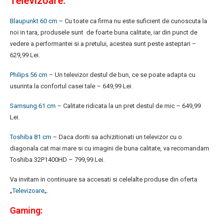
Televizoare:
Blaupunkt 60 cm
– Cu toate ca firma nu este suficient de cunoscuta la
noi in tara, produsele sunt de foarte buna calitate, iar din punct de
vedere a performantei si a pretului, acestea sunt peste asteptari –
629,99 Lei.
Philips 56 cm
– Un televizor destul de bun, ce se poate adapta cu
usurinta la confortul casei tale – 649,99 Lei.
Samsung 61 cm
– Calitate ridicata la un pret destul de mic – 649,99
Lei.
Toshiba 81 cm
– Daca doriti sa achizitionati un televizor cu o
diagonala cat mai mare si cu imagini de buna calitate, va recomandam
Toshiba 32P1400HD – 799,99 Lei.
Va invitam in continuare sa accesati si celelalte produse din oferta
„
Televizoare
„.
Gaming: