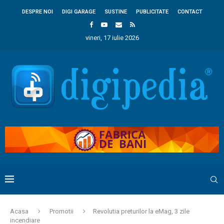
DESPRE NOI
DIGI GARAGE
SUSTINE
PUBLICITATE
CONTACT
vineri, 17 iulie 2026
Acasa
Promotii
Revolutia preturilor la eMag, 3 zile
incendiare