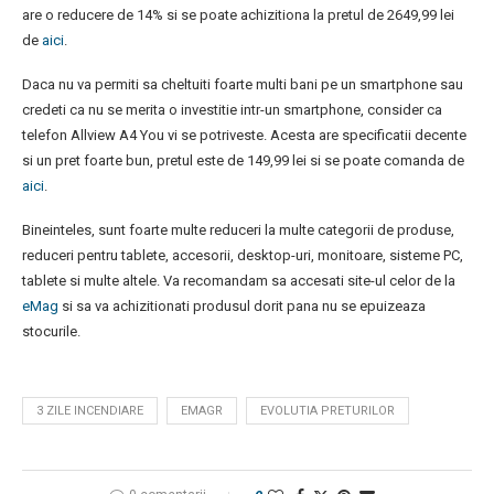
are o reducere de 14% si se poate achizitiona la pretul de 2649,99 lei
de
aici
.
Daca nu va permiti sa cheltuiti foarte multi bani pe un smartphone sau
credeti ca nu se merita o investitie intr-un smartphone, consider ca
telefon Allview A4 You vi se potriveste. Acesta are specificatii decente
si un pret foarte bun, pretul este de 149,99 lei si se poate comanda de
aici
.
Bineinteles, sunt foarte multe reduceri la multe categorii de produse,
reduceri pentru tablete, accesorii, desktop-uri, monitoare, sisteme PC,
tablete si multe altele. Va recomandam sa accesati site-ul celor de la
eMag
si sa va achizitionati produsul dorit pana nu se epuizeaza
stocurile.
3 ZILE INCENDIARE
EMAGR
EVOLUTIA PRETURILOR