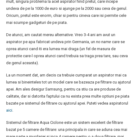
mult, singura problema la acel aspirator fiind pretul, care incepe
undeva de pe la 1000 de euro si ajunge pe la 2000 sau ceva de genul.
Oricum, pretul este enorm, chiar si pentru cineva care isi permite cele
mai scumpe gadgeturi de pe piata.
De atunci, am cautat mereu alternative. Vreo 3-4 ani am avut un
aspirator pe apa fabricat undeva prin Germania, un
no name
care se
oprea atunci cand iti era lumea mai draga (un fel de masura de
protectie care-l oprea atunci cand trebuia sa traga prea tare, sau ceva
de genul aceasta).
La un moment dat, am decis ca trebuie cumparat un aspirator mai ca
lumea si bineinteles tot un model care se bazeaza pe filtrare cu ajutorul
apei. Am ales desigur Samsung, pentru ca stiu ca are produse de
calitate, dar si datorita faptului ca nu exista prea multe optiuni pe piata
bazate pe sistemul de filtrare cu ajutorul apei. Puteti vedea aspiratorul
aici
.
Sistemul de filtrare Aqua Ciclone este un sistem excelent de filtrare
bazat pe 5 camere de filtrare: una principala in care se aduna cea mai
mare parte a murdariei si inca 4 camere pentru o a doua filtrare, mai