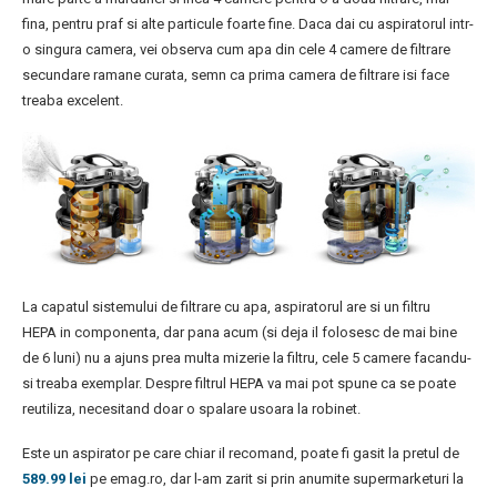
fina, pentru praf si alte particule foarte fine. Daca dai cu aspiratorul intr-
o singura camera, vei observa cum apa din cele 4 camere de filtrare
secundare ramane curata, semn ca prima camera de filtrare isi face
treaba excelent.
La capatul sistemului de filtrare cu apa, aspiratorul are si un filtru
HEPA in componenta, dar pana acum (si deja il folosesc de mai bine
de 6 luni) nu a ajuns prea multa mizerie la filtru, cele 5 camere facandu-
si treaba exemplar. Despre filtrul HEPA va mai pot spune ca se poate
reutiliza, necesitand doar o spalare usoara la robinet.
Este un aspirator pe care chiar il recomand, poate fi gasit la pretul de
589.99 lei
pe emag.ro, dar l-am zarit si prin anumite supermarketuri la