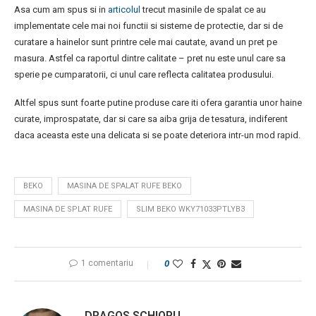
Asa cum am spus si in
articolul
trecut masinile de spalat ce au
implementate cele mai noi functii si sisteme de protectie, dar si de
curatare a hainelor sunt printre cele mai cautate, avand un pret pe
masura. Astfel ca raportul dintre calitate – pret nu este unul care sa
sperie pe cumparatorii, ci unul care reflecta calitatea produsului.
Altfel spus sunt foarte putine produse care iti ofera garantia unor haine
curate, improspatate, dar si care sa aiba grija de tesatura, indiferent
daca aceasta este una delicata si se poate deteriora intr-un mod rapid.
BEKO
MASINA DE SPALAT RUFE BEKO
MASINA DE SPLAT RUFE
SLIM BEKO WKY71033PTLYB3
1 comentariu
0
DRAGOS SCHIOPU