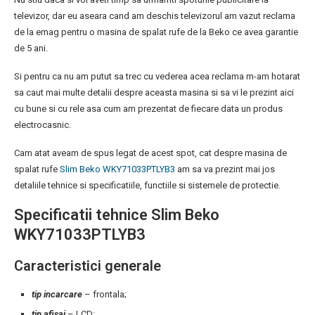
televizor, dar eu aseara cand am deschis televizorul am vazut reclama
de la emag pentru o masina de spalat rufe de la Beko ce avea garantie
de 5 ani.
Si pentru ca nu am putut sa trec cu vederea acea reclama m-am hotarat
sa caut mai multe detalii despre aceasta masina si sa vi le prezint aici
cu bune si cu rele asa cum am prezentat de fiecare data un produs
electrocasnic.
Cam atat aveam de spus legat de acest spot, cat despre masina de
spalat rufe
Slim Beko WKY71033PTLYB3
am sa va prezint mai jos
detaliile tehnice si specificatiile, functiile si sistemele de protectie.
Specificatii tehnice Slim Beko
WKY71033PTLYB3
Caracteristici generale
tip incarcare
– frontala;
tip afisaj
– LCD;