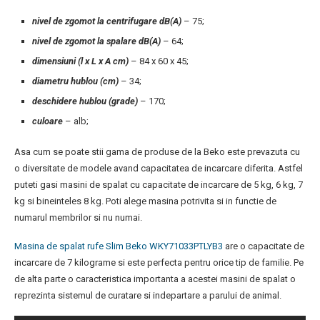
nivel de zgomot la centrifugare dB(A)
– 75;
nivel de zgomot la spalare dB(A)
– 64;
dimensiuni (l x L x A cm)
– 84 x 60 x 45;
diametru hublou (cm)
– 34;
deschidere hublou (grade)
– 170;
culoare
– alb;
Asa cum se poate stii gama de produse de la Beko este prevazuta cu
o diversitate de modele avand capacitatea de incarcare diferita. Astfel
puteti gasi masini de spalat cu capacitate de incarcare de 5 kg, 6 kg, 7
kg si bineinteles 8 kg. Poti alege masina potrivita si in functie de
numarul membrilor si nu numai.
Masina de spalat rufe Slim Beko WKY71033PTLYB3
are o capacitate de
incarcare de 7 kilograme si este perfecta pentru orice tip de familie. Pe
de alta parte o caracteristica importanta a acestei masini de spalat o
reprezinta sistemul de curatare si indepartare a parului de animal.