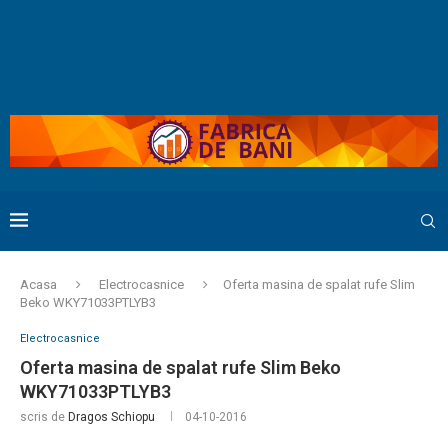
Acasa
Electrocasnice
Oferta masina de spalat rufe Slim
Beko WKY71033PTLYB3
Electrocasnice
Oferta masina de spalat rufe Slim Beko
WKY71033PTLYB3
scris de
Dragos Schiopu
04-10-2016