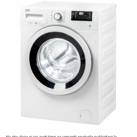
Nu stiu daca si voi aveti timp sa urmarriti spoturile publicitare la