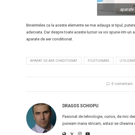
aparate 
Bineinteles ca la aceste elemente se mai adauga si tipul, puter
adecvata. Dar despre toate aceste lucruri va voi spune intr-un art
aparate de aer conditionat.
APARAT DE AER CONDITIONAT
POZITIONARE
UTILIZAR
0 comentarii
DRAGOS SCHIOPU
Pasionat de tehnologie, curios, de mic de
puneam mana stricam, astazi se cheama ca