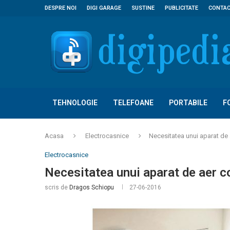
DESPRE NOI
DIGI GARAGE
SUSTINE
PUBLICITATE
CONTA
TEHNOLOGIE
TELEFOANE
PORTABILE
F
Acasa
Electrocasnice
Necesitatea unui aparat de 
Electrocasnice
Necesitatea unui aparat de aer c
scris de
Dragos Schiopu
27-06-2016