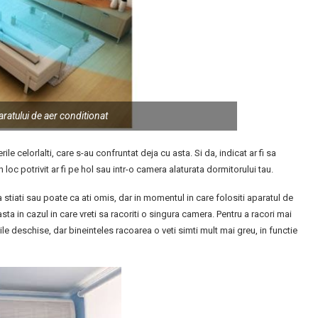
ratului de aer conditionat
erile celorlalti, care s-au confruntat deja cu asta. Si da, indicat ar fi sa
 loc potrivit ar fi pe hol sau intr-o camera alaturata dormitorului tau.
 stiati sau poate ca ati omis, dar in momentul in care folositi aparatul de
sta in cazul in care vreti sa racoriti o singura camera. Pentru a racori mai
ile deschise, dar bineinteles racoarea o veti simti mult mai greu, in functie