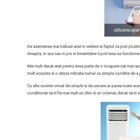
utilizarea apa
De asemenea mai trebuie avut in vedere si faptul ca poti pozitio
dreapta, in sus sau in jos si bineinteles il poti lasa sa functione
Mai mult decat atat pentru avea parte de o incapere cat mai rac
mult scazuta si o viteza ridicata numai cu simpla conditie de a 
Cu alte cuvinte oricat de simple si de usoare ar parea toate ace
conditionat sa-ti fie mai mult un chin si un cosmar, decat sa-ti 