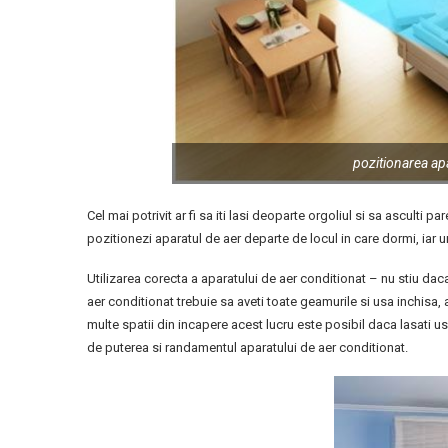
pozitionarea apa
Cel mai potrivit ar fi sa iti lasi deoparte orgoliul si sa asculti par
pozitionezi aparatul de aer departe de locul in care dormi, iar un
Utilizarea corecta a aparatului de aer conditionat – nu stiu daca
aer conditionat trebuie sa aveti toate geamurile si usa inchisa, a
multe spatii din incapere acest lucru este posibil daca lasati us
de puterea si randamentul aparatului de aer conditionat.