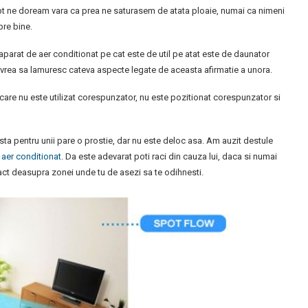
rept ne doream vara ca prea ne saturasem de atata ploaie, numai ca nimeni
pre bine.
aparat de aer conditionat pe cat este de util pe atat este de daunator
as vrea sa lamuresc cateva aspecte legate de aceasta afirmatie a unora.
 care nu este utilizat corespunzator, nu este pozitionat corespunzator si
sta pentru unii pare o prostie, dar nu este deloc asa. Am auzit destule
 aer conditionat
. Da este adevarat poti raci din cauza lui, daca si numai
exact deasupra zonei unde tu de asezi sa te odihnesti.