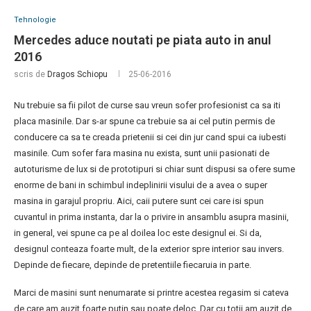
Tehnologie
Mercedes aduce noutati pe piata auto in anul
2016
scris de
Dragos Schiopu
25-06-2016
Nu trebuie sa fii pilot de curse sau vreun sofer profesionist ca sa iti
placa masinile. Dar s-ar spune ca trebuie sa ai cel putin permis de
conducere ca sa te creada prietenii si cei din jur cand spui ca iubesti
masinile. Cum sofer fara masina nu exista, sunt unii pasionati de
autoturisme de lux si de prototipuri si chiar sunt dispusi sa ofere sume
enorme de bani in schimbul indeplinirii visului de a avea o super
masina in garajul propriu. Aici, caii putere sunt cei care isi spun
cuvantul in prima instanta, dar la o privire in ansamblu asupra masinii,
in general, vei spune ca pe al doilea loc este designul ei. Si da,
designul conteaza foarte mult, de la exterior spre interior sau invers.
Depinde de fiecare, depinde de pretentiile fiecaruia in parte.
Marci de masini sunt nenumarate si printre acestea regasim si cateva
de care am auzit foarte putin sau poate deloc. Dar cu totii am auzit de