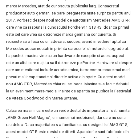
marca Mercedes, atat de cunoscuta publicului larg. Consacratul
producator auto german, se pare, pregateste niste surprize pentru anul
2017. Vorbesc despre noul model de autoturism Mercedes AMG GT-R
care vine ca raspuns la cunoscutul Porche 911 GT3 RS, doar ca primul
este cel care vrea sa detroneze marca germana concurenta. Si
reuseste sa o faca cu un adevarat succes, avand in vedere faptul ca
Mercedes aduce noutati in privinta caroseriei si motorului upgrade-at.
La pachet, masina vine cu un hardware de exceptie si acest aspect
este un altul care o ajuta sa il detroneze pe Porche. Hardware-ul despre
care am mentionat include aerodinamica, turbocompresoare mai mari,
pneuri mai incapatanate si directie activa din spate. Cu acest model
nou AMG GT-R, Mercedes chiar nu se joaca. Masina si-a facut debutul
la un eveniment mass-media, inainte de aparitia sa publica la Festivalul
de Viteza Goodwood din Marea Britanie.
Culoarea masinii care este un verde destul de impunator a fost numita
„AMG Green Hell Magno”, un nume mai neobisnuit, dar care nu suna
rau deloc. Daca majoritatea s-a familiarizat cu designul lui AMG GT S,
acest model GT-R este destul de diferit. Aparatorile sunt fabricate din