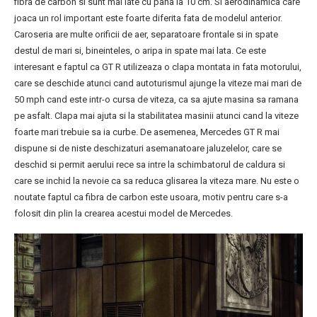
fibra de carbon si sunt mai late cu pana la 10 cm. Si aerodinamica care
joaca un rol important este foarte diferita fata de modelul anterior.
Caroseria are multe orificii de aer, separatoare frontale si in spate
destul de mari si, bineinteles, o aripa in spate mai lata. Ce este
interesant e faptul ca GT R utilizeaza o clapa montata in fata motorului,
care se deschide atunci cand autoturismul ajunge la viteze mai mari de
50 mph cand este intr-o cursa de viteza, ca sa ajute masina sa ramana
pe asfalt. Clapa mai ajuta si la stabilitatea masinii atunci cand la viteze
foarte mari trebuie sa ia curbe. De asemenea, Mercedes GT R mai
dispune si de niste deschizaturi asemanatoare jaluzelelor, care se
deschid si permit aerului rece sa intre la schimbatorul de caldura si
care se inchid la nevoie ca sa reduca glisarea la viteza mare. Nu este o
noutate faptul ca fibra de carbon este usoara, motiv pentru care s-a
folosit din plin la crearea acestui model de Mercedes.