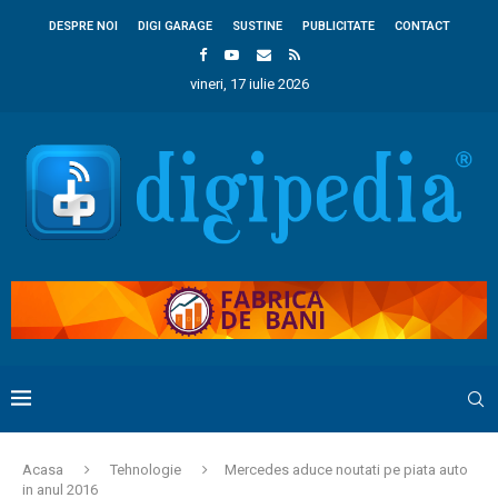
DESPRE NOI
DIGI GARAGE
SUSTINE
PUBLICITATE
CONTACT
vineri, 17 iulie 2026
Acasa
Tehnologie
Mercedes aduce noutati pe piata auto
in anul 2016