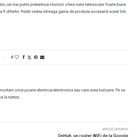
ru cei mai putini pretentiosi Horizon ofera niste televizoare foarte bune.
tea fi diferite. Puteti vedea intreaga gama de produse accesand acest
link
.
0
montam orice jucarie electrica/electronica sau care avea butoane. Pe ce
 le testez.
articol urmator
OnHub, un router WiFi de la Google