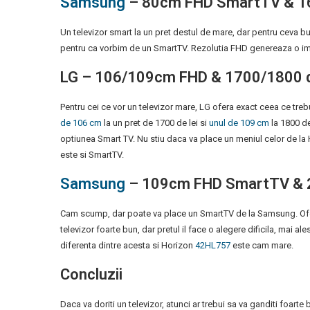
Samsung
– 80cm FHD SmartTV & 16
Un televizor smart la un pret destul de mare, dar pentru ceva b
pentru ca vorbim de un SmartTV. Rezolutia FHD genereaza o ima
LG – 106/109cm FHD & 1700/1800 d
Pentru cei ce vor un televizor mare, LG ofera exact ceea ce treb
de 106 cm
la un pret de 1700 de lei si
unul de 109 cm
la 1800 de
optiunea Smart TV. Nu stiu daca va place un meniul celor de la
este si SmartTV.
Samsung
– 109cm FHD SmartTV & 2
Cam scump, dar poate va place un SmartTV de la Samsung. Ofera
televizor foarte bun, dar pretul il face o alegere dificila, mai al
diferenta dintre acesta si Horizon
42HL757
este cam mare.
Concluzii
Daca va doriti un televizor, atunci ar trebui sa va ganditi foart