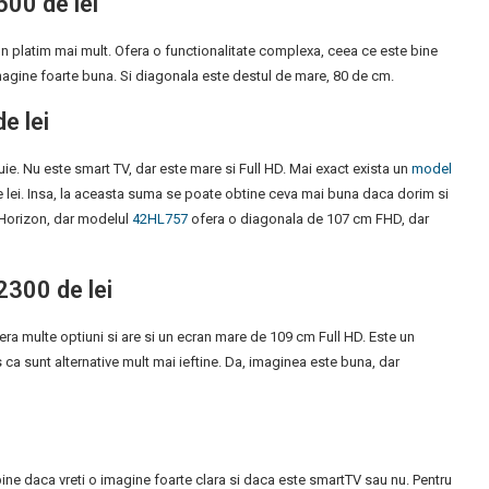
00 de lei
un platim mai mult. Ofera o functionalitate complexa, ceea ce este bine
gine foarte buna. Si diagonala este destul de mare, 80 de cm.
e lei
uie. Nu este smart TV, dar este mare si Full HD. Mai exact exista un
model
 lei. Insa, la aceasta suma se poate obtine ceva mai buna daca dorim si
 Horizon, dar modelul
42HL757
ofera o diagonala de 107 cm FHD, dar
300 de lei
 multe optiuni si are si un ecran mare de 109 cm Full HD. Este un
es ca sunt alternative mult mai ieftine. Da, imaginea este buna, dar
e bine daca vreti o imagine foarte clara si daca este smartTV sau nu. Pentru