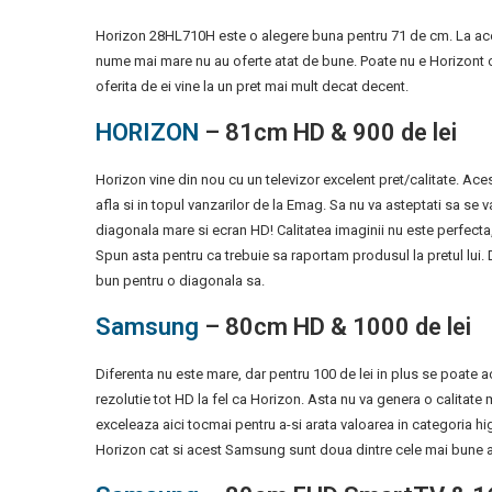
Horizon 28HL710H este o alegere buna pentru 71 de cm. La acel
nume mai mare nu au oferte atat de bune. Poate nu e Horizont o 
oferita de ei vine la un pret mai mult decat decent.
HORIZON
– 81cm HD & 900 de lei
Horizon vine din nou cu un televizor excelent pret/calitate. Ace
afla si in topul vanzarilor de la Emag. Sa nu va asteptati sa se
diagonala mare si ecran HD! Calitatea imaginii nu este perfecta, 
Spun asta pentru ca trebuie sa raportam produsul la pretul lui. 
bun pentru o diagonala sa.
Samsung
– 80cm HD & 1000 de lei
Diferenta nu este mare, dar pentru 100 de lei in plus se poate 
rezolutie tot HD la fel ca Horizon. Asta nu va genera o calitat
exceleaza aici tocmai pentru a-si arata valoarea in categoria 
Horizon cat si acest Samsung sunt doua dintre cele mai bune ale