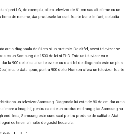
asi pret LG, de exemplu, ofera televizor de 61 cm sau alte firme cu un
firma de renume, dar produsele lor sunt foarte bune. In font, soluatia
sta are o diagonala de 81cm si un pret mic. De altfel, acest televizor se
 vada ca un Samsung de 1500 de lei si FHD. Este un televizor cu o
dar la 900 de lei sa ai un televizor cu o astfel de diagonala este un plus.
Deci, inca o data spun, pentru 900 de lei Horizon ofera un televizor foarte
achizitiona un televizor Samsung. Diagonala lui este de 80 de cm dar are o
e mai mare a imaginii, pentru ca este un produs mid range, iar Samsung nu
high end. Insa, Samsung este cunoscut pentru produse de calitate. Atat
geri ce tine mai multe de gustul fiecaruia.