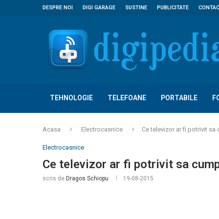
DESPRE NOI
DIGI GARAGE
SUSTINE
PUBLICITATE
CONTA
TEHNOLOGIE
TELEFOANE
PORTABILE
F
Acasa
Electrocasnice
Ce televizor ar fi potrivit s
Electrocasnice
Ce televizor ar fi potrivit sa cum
scris de
Dragos Schiopu
19-08-2015