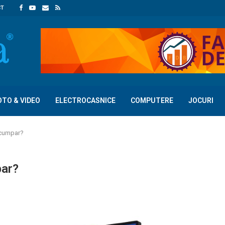
CT
OTO & VIDEO
ELECTROCASNICE
COMPUTERE
JOCURI
a cumpar?
par?