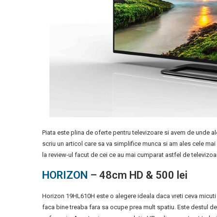
Piata este plina de oferte pentru televizoare si avem de unde a
scriu un articol care sa va simplifice munca si am ales cele mai
la review-ul facut de cei ce au mai cumparat astfel de televizoar
HORIZON
– 48cm HD & 500 lei
Horizon 19HL610H este o alegere ideala daca vreti ceva micuti si 
faca bine treaba fara sa ocupe prea mult spatiu. Este destul de