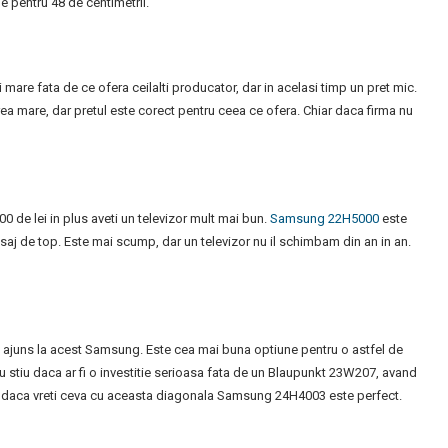
e pentru 48 de centimetrii.
are fata de ce ofera ceilalti producator, dar in acelasi timp un pret mic.
rea mare, dar pretul este corect pentru ceea ce ofera. Chiar daca firma nu
00 de lei in plus aveti un televizor mult mai bun.
Samsung 22H5000
este
inisaj de top. Este mai scump, dar un televizor nu il schimbam din an in an.
m ajuns la acest Samsung. Este cea mai buna optiune pentru o astfel de
 Nu stiu daca ar fi o investitie serioasa fata de un Blaupunkt 23W207, avand
dar daca vreti ceva cu aceasta diagonala Samsung 24H4003 este perfect.