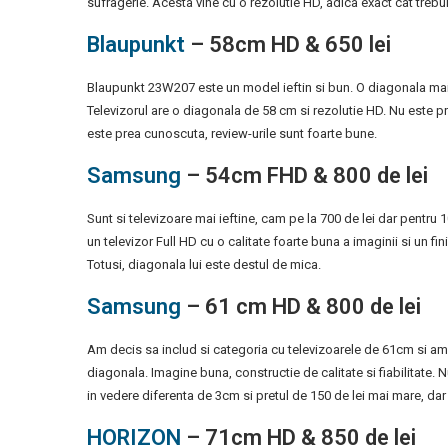
sufragerie. Acesta vine cu o rezolutie HD, adica exact cat trebui
Blaupunkt
– 58cm HD & 650 lei
Blaupunkt 23W207 este un model ieftin si bun. O diagonala mai m
Televizorul are o diagonala de 58 cm si rezolutie HD. Nu este p
este prea cunoscuta, review-urile sunt foarte bune.
Samsung
– 54cm FHD & 800 de lei
Sunt si televizoare mai ieftine, cam pe la 700 de lei dar pentru 1
un televizor Full HD cu o calitate foarte buna a imaginii si un f
Totusi, diagonala lui este destul de mica.
Samsung
– 61 cm HD & 800 de lei
Am decis sa includ si categoria cu televizoarele de 61cm si a
diagonala. Imagine buna, constructie de calitate si fiabilitate.
in vedere diferenta de 3cm si pretul de 150 de lei mai mare, 
HORIZON
– 71cm HD & 850 de lei