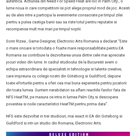
autentica. Actiunea din Need For Speed Heat are loc in Palm City , o
lume noua in care competitorii isi pot alege propriul mod de joc. Acesti
au de ales intre a participa la evenimente consacrate pe timpul zilei
pentru a putea castiga banii sau sa riste totul pentru reputatie si
recompense mult mai mari pe timpul noptii.
Sorin Rizea , Game Designer, Electronic Arts Romania a declarat “Este
o mare onoare si totodata o foarte mare responsabilitate pentru EA
Romania sa contribuie la dezvoltarea unuia dintre cele mai apreciate
jocuri video din lume. In cadrul studioului de la Bucuresti avem o
echipa extraordinara de specialisti in tehnologie si talente creative,
care impreuna cu colegii nostri din Göteborg si Guildford, depune
toate eforturile pentru a oferi cea mai buna experienta pentru jucatorii
din toata lumea. Suntem nerabdatori sa aflam reactiile fanilor fata de
NFS HeatTM, pe masura ce intra in lumea Palm City si descopera
povestea si noile caracteristici HeatTM pentru prima data”.
NFS este dezvoltat in trei studiouri, mai exact in EA din Goteborg si
Guildford si intr-un studio din Romania, Electronic Arts.