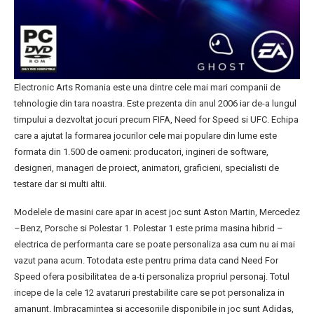
Electronic Arts Romania este una dintre cele mai mari companii de
tehnologie din tara noastra. Este prezenta din anul 2006 iar de-a lungul
timpului a dezvoltat jocuri precum FIFA, Need for Speed si UFC. Echipa
care a ajutat la formarea jocurilor cele mai populare din lume este
formata din 1.500 de oameni: producatori, ingineri de software,
designeri, manageri de proiect, animatori, graficieni, specialisti de
testare dar si multi altii.
Modelele de masini care apar in acest joc sunt Aston Martin, Mercedez
–Benz, Porsche si Polestar 1. Polestar 1 este prima masina hibrid –
electrica de performanta care se poate personaliza asa cum nu ai mai
vazut pana acum. Totodata este pentru prima data cand Need For
Speed ofera posibilitatea de a-ti personaliza propriul personaj. Totul
incepe de la cele 12 avataruri prestabilite care se pot personaliza in
amanunt. Imbracamintea si accesoriile disponibile in joc sunt Adidas,