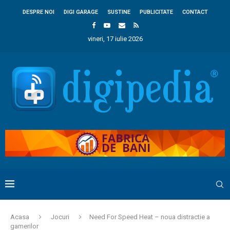
DESPRE NOI
DIGI GARAGE
SUSTINE
PUBLICITATE
CONTACT
vineri, 17 iulie 2026
Acasa
Jocuri
Need For Speed Heat – noua distractie a
gamerilor