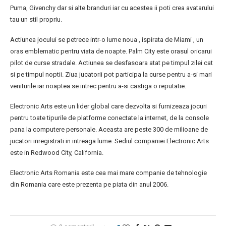
Puma, Givenchy dar si alte branduri iar cu acestea ii poti crea avatarului
tau un stil propriu.
Actiunea jocului se petrece intr-o lume noua , ispirata de Miami , un
oras emblematic pentru viata de noapte. Palm City este orasul oricarui
pilot de curse stradale. Actiunea se desfasoara atat pe timpul zilei cat
si pe timpul noptii. Ziua jucatorii pot participa la curse pentru a-si mari
veniturile iar noaptea se intrec pentru a-si castiga o reputatie.
Electronic Arts este un lider global care dezvolta si furnizeaza jocuri
pentru toate tipurile de platforme conectate la internet, de la console
pana la computere personale. Aceasta are peste 300 de milioane de
jucatori inregistrati in intreaga lume. Sediul companiei Electronic Arts
este in Redwood City, California.
Electronic Arts Romania este cea mai mare companie de tehnologie
din Romania care este prezenta pe piata din anul 2006.